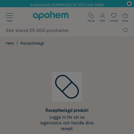
Använd kod: SOMMAR20 för 20% över 649kr
Årets Butik 2025 inom Skönhet
✓ Fri frakt
Meny
Recept
Profil
Favoriter
Kassa
✓ Rådgivning från farmaceuter & hudterapeuter
✓ Poäng på alla köp*
Hem
Receptbelagt
Receptbelagd produkt
Logga in för att se
lagerstatus och handla dina
recept.