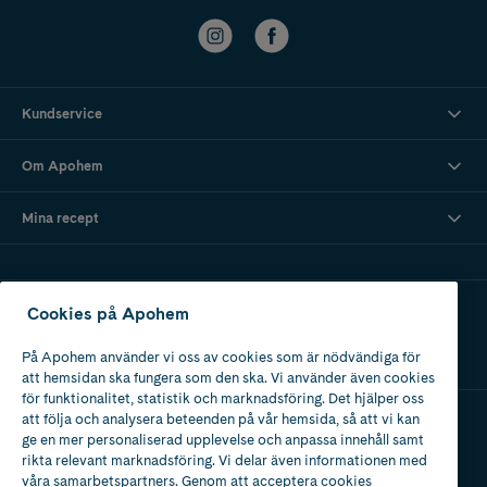
Kundservice
Om Apohem
Mina recept
Ladda ner vår app
Cookies på Apohem
På Apohem använder vi oss av cookies som är nödvändiga för
att hemsidan ska fungera som den ska. Vi använder även cookies
för funktionalitet, statistik och marknadsföring. Det hjälper oss
att följa och analysera beteenden på vår hemsida, så att vi kan
ge en mer personaliserad upplevelse och anpassa innehåll samt
Apotek med tillstånd
rikta relevant marknadsföring. Vi delar även informationen med
av Läkemedelsverket
våra samarbetspartners. Genom att acceptera cookies