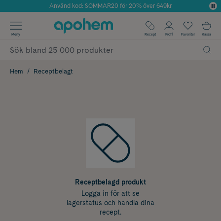
Använd kod: SOMMAR20 för 20% över 649kr
Årets Butik 2025 inom Skönhet
✓ Fri frakt
Meny
Recept
Profil
Favoriter
Kassa
✓ Rådgivning från farmaceuter & hudterapeuter
✓ Poäng på alla köp*
Hem
Receptbelagt
Receptbelagd produkt
Logga in för att se
lagerstatus och handla dina
recept.