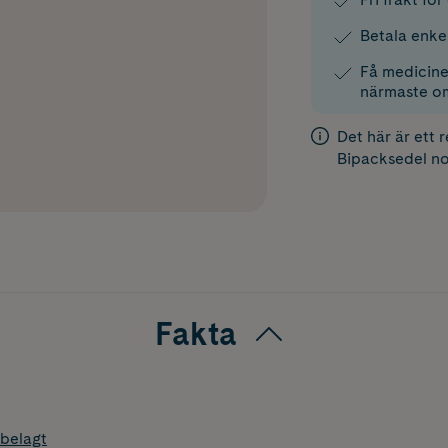
Betala enke
Få medicinen
närmaste o
Det här är ett 
Bipacksedel
no
Fakta
belagt