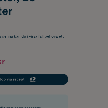
ter
 denna kan du i vissa fall behöva ett
kr
Köp via recept
r dig som handlar recept.