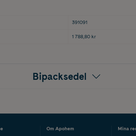
391091
1 788,80 kr
Bipacksedel
ce
Om Apohem
Mina re