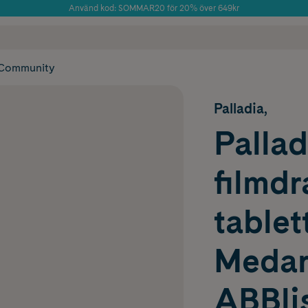
Använd kod: SOMMAR20 för 20% över 649kr
Årets Butik 2025 inom Skönhet
 frakt
✓ Rådgivning från farmaceuter & hudterapeuter
✓ Poäng på alla
Community
Palladia,
Pallad
filmd
tablet
Meda
ABBlis