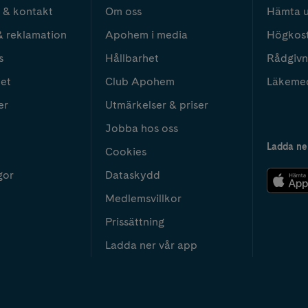
 & kontakt
Om oss
Hämta u
& reklamation
Apohem i media
Högkos
s
Hållbarhet
Rådgivn
het
Club Apohem
Läkeme
er
Utmärkelser & priser
Jobba hos oss
Ladda ne
Cookies
gor
Dataskydd
Medlemsvillkor
Prissättning
Ladda ner vår app