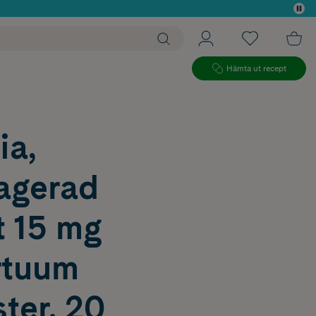
 köp*
Hämta ut recept
ia,
ragerad
t 15 mg
rtuum
ter, 20