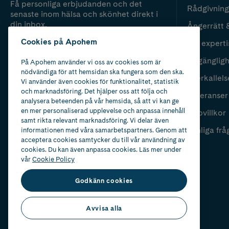
Få personliga erbjudanden och det
Rådgivning
senaste inom hälsa och skönhet direkt i
din inbox.
Ångerrätt 
Cookies på Apohem
Vår experti
Fyll i mailadress
Skicka
Tillgänglig
På Apohem använder vi oss av cookies som är
nödvändiga för att hemsidan ska fungera som den ska.
Återkallels
Vi använder även cookies för funktionalitet, statistik
och marknadsföring. Det hjälper oss att följa och
Leveranser
analysera beteenden på vår hemsida, så att vi kan ge
en mer personaliserad upplevelse och anpassa innehåll
Köpvillkor
samt rikta relevant marknadsföring. Vi delar även
Vanliga frå
informationen med våra samarbetspartners. Genom att
acceptera cookies samtycker du till vår användning av
cookies. Du kan även anpassa cookies. Läs mer under
vår
Cookie Policy
Godkänn cookies
Avvisa alla