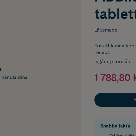
tablet
Läkemedel
För att kunna köpa
recept.
Ingår ej i förmån
t
1 788,80 
h handla dina
Snabba fakta
Fri frakt fö