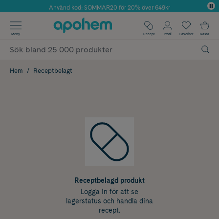
Använd kod: SOMMAR20 för 20% över 649kr
Årets Butik 2025 inom Skönhet
✓ Fri frakt
Meny
Recept
Profil
Favoriter
Kassa
✓ Rådgivning från farmaceuter & hudterapeuter
✓ Poäng på alla köp*
Hem
Receptbelagt
Receptbelagd produkt
Logga in för att se
lagerstatus och handla dina
recept.