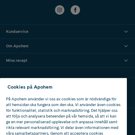
Kundservice
Om Apohem
Mina recept
Ladda ner vår app
Cookies på Apohem
På Apohem använder vi oss av cookies som är nödvändiga för
att hemsidan ska fungera som den ska. Vi använder även cookies
för funktionalitet, statistik och marknadsföring. Det hjälper oss
att följa och analysera beteenden på vår hemsida, så att vi kan
ge en mer personaliserad upplevelse och anpassa innehåll samt
Apotek med tillstånd
rikta relevant marknadsföring. Vi delar även informationen med
av Läkemedelsverket
våra samarbetspartners. Genom att acceptera cookies