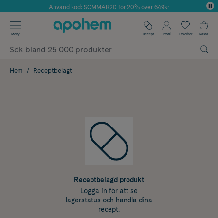
Använd kod: SOMMAR20 för 20% över 649kr
Årets Butik 2025 inom Skönhet
✓ Fri frakt
Meny
Recept
Profil
Favoriter
Kassa
✓ Rådgivning från farmaceuter & hudterapeuter
✓ Poäng på alla köp*
Hem
Receptbelagt
Receptbelagd produkt
Logga in för att se
lagerstatus och handla dina
recept.