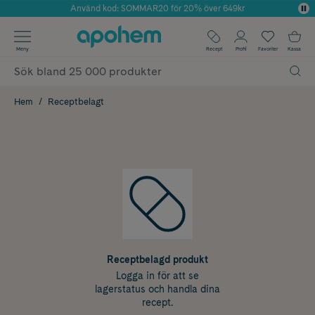
Använd kod: SOMMAR20 för 20% över 649kr
Årets Butik 2025 inom Skönhet
✓ Fri frakt
Meny
Recept
Profil
Favoriter
Kassa
✓ Rådgivning från farmaceuter & hudterapeuter
✓ Poäng på alla köp*
Hem
Receptbelagt
Receptbelagd produkt
Logga in för att se
lagerstatus och handla dina
recept.