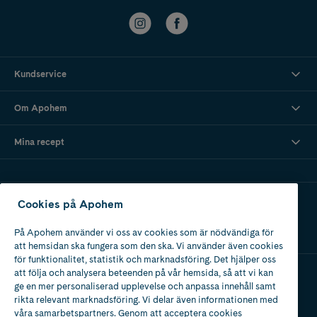
Kundservice
Om Apohem
Mina recept
Ladda ner vår app
Cookies på Apohem
På Apohem använder vi oss av cookies som är nödvändiga för
att hemsidan ska fungera som den ska. Vi använder även cookies
för funktionalitet, statistik och marknadsföring. Det hjälper oss
att följa och analysera beteenden på vår hemsida, så att vi kan
ge en mer personaliserad upplevelse och anpassa innehåll samt
Apotek med tillstånd
rikta relevant marknadsföring. Vi delar även informationen med
av Läkemedelsverket
våra samarbetspartners. Genom att acceptera cookies