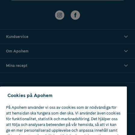
Kundservice
Om Apohem
Mina recept
Ladda ner vår app
Cookies på Apohem
På Apohem använder vi oss av cookies som är nödvändiga för
att hemsidan ska fungera som den ska. Vi använder även cookies
för funktionalitet, statistik och marknadsföring. Det hjälper oss
att följa och analysera beteenden på vår hemsida, så att vi kan
Apotek med tillstånd
ge en mer personaliserad upplevelse och anpassa innehåll samt
av Läkemedelsverket