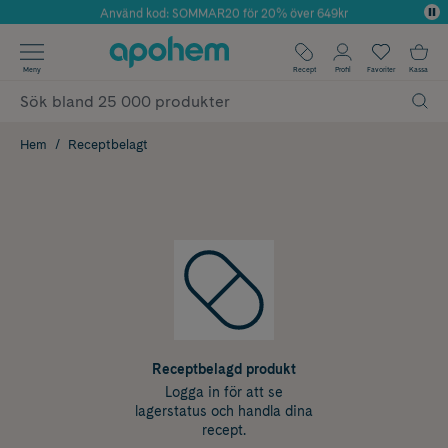
Använd kod: SOMMAR20 för 20% över 649kr
Årets Butik 2025 inom Skönhet
✓ Fri frakt
Meny
Recept
Profil
Favoriter
Kassa
✓ Rådgivning från farmaceuter & hudterapeuter
✓ Poäng på alla köp*
Hem
Receptbelagt
Receptbelagd produkt
Logga in för att se
lagerstatus och handla dina
recept.