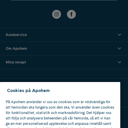
Kundservice
Om Apohem
Mina recept
Ladda ner vår app
Cookies på Apohem
På Apohem använder vi oss av cookies som är nödvändiga för
att hemsidan ska fungera som den ska. Vi använder även cookies
för funktionalitet, statistik och marknadsföring. Det hjälper oss
att följa och analysera beteenden på vår hemsida, så att vi kan
Apotek med tillstånd
ge en mer personaliserad upplevelse och anpassa innehåll samt
av Läkemedelsverket