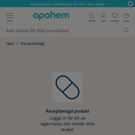
Använd kod: SOMMAR20 för 20% över 649kr
Årets Butik 2025 inom Skönhet
✓ Fri frakt
Meny
Recept
Profil
Favoriter
Kassa
✓ Rådgivning från farmaceuter & hudterapeuter
✓ Poäng på alla köp*
Hem
Receptbelagt
Receptbelagd produkt
Logga in för att se
lagerstatus och handla dina
recept.