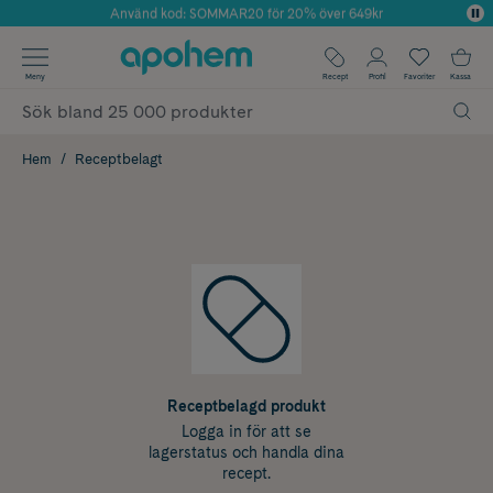
Använd kod: SOMMAR20 för 20% över 649kr
Årets Butik 2025 inom Skönhet
✓ Fri frakt
Meny
Recept
Profil
Favoriter
Kassa
✓ Rådgivning från farmaceuter & hudterapeuter
✓ Poäng på alla köp*
Hem
Receptbelagt
Receptbelagd produkt
Logga in för att se
lagerstatus och handla dina
recept.