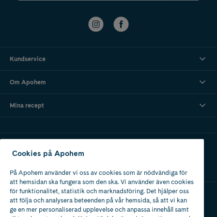
Kundservice
Om Apohem
Mina recept
Ladda ner vår app
Cookies på Apohem
På Apohem använder vi oss av cookies som är nödvändiga för
att hemsidan ska fungera som den ska. Vi använder även cookies
för funktionalitet, statistik och marknadsföring. Det hjälper oss
att följa och analysera beteenden på vår hemsida, så att vi kan
Apotek med tillstånd
ge en mer personaliserad upplevelse och anpassa innehåll samt
av Läkemedelsverket