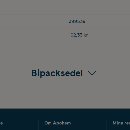
399539
102,33 kr
Bipacksedel
ce
Om Apohem
Mina re