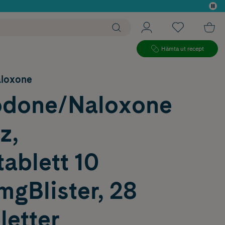
 köp*
Hämta ut recept
loxone
done/Naloxone
z,
ablett 10
gBlister, 28
letter