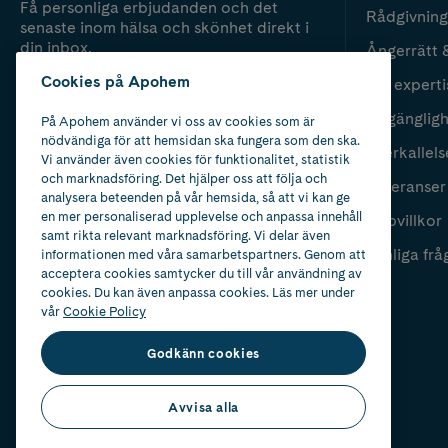
Få personliga erbjudanden och det
Rådgivning
senaste inom hälsa och skönhet direkt i
din inbox.
Ångerrätt 
Cookies på Apohem
Vår experti
Fyll i mailadress
Skicka
Tillgänglig
På Apohem använder vi oss av cookies som är
nödvändiga för att hemsidan ska fungera som den ska.
Återkallels
Vi använder även cookies för funktionalitet, statistik
och marknadsföring. Det hjälper oss att följa och
Leveranser
analysera beteenden på vår hemsida, så att vi kan ge
en mer personaliserad upplevelse och anpassa innehåll
Köpvillkor
samt rikta relevant marknadsföring. Vi delar även
Vanliga frå
informationen med våra samarbetspartners. Genom att
acceptera cookies samtycker du till vår användning av
cookies. Du kan även anpassa cookies. Läs mer under
vår
Cookie Policy
Godkänn cookies
Avvisa alla