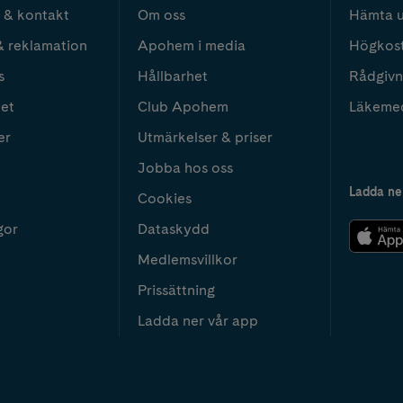
 & kontakt
Om oss
Hämta u
& reklamation
Apohem i media
Högkos
s
Hållbarhet
Rådgivn
het
Club Apohem
Läkeme
er
Utmärkelser & priser
Jobba hos oss
Ladda ne
Cookies
gor
Dataskydd
Medlemsvillkor
Prissättning
Ladda ner vår app