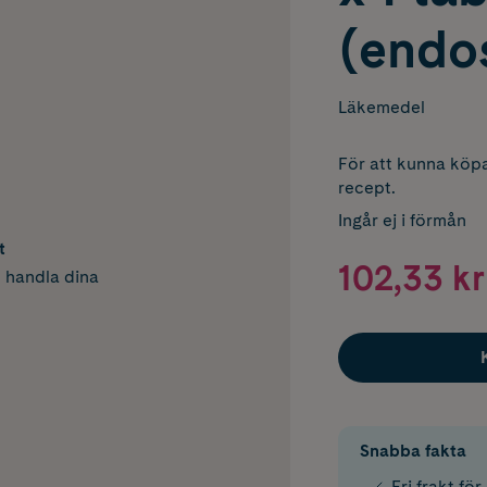
(endo
Läkemedel
För att kunna köpa
recept.
Ingår ej i förmån
t
102,33 kr
h handla dina
Snabba fakta
Fri frakt fö