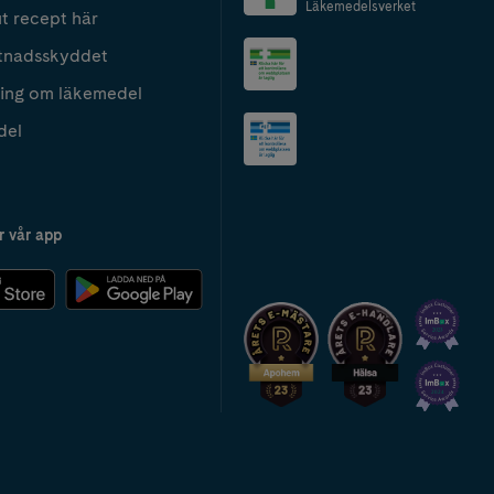
Läkemedelsverket
t recept här
tnadsskyddet
ing om läkemedel
del
r vår app
2024