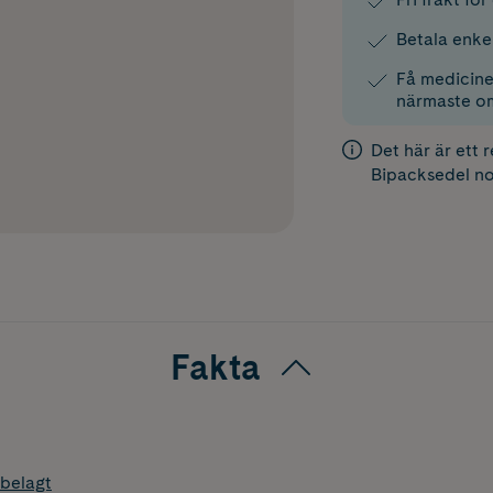
Betala enke
Få medicinen
närmaste o
Det här är ett 
Bipacksedel
no
Fakta
belagt