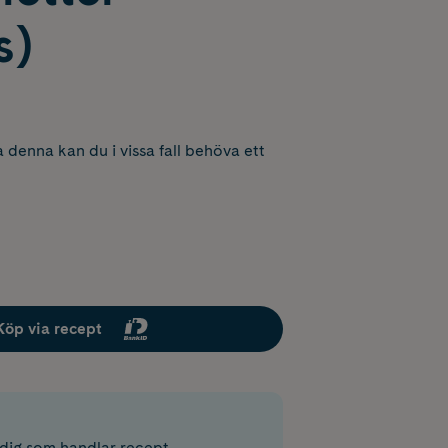
s)
 denna kan du i vissa fall behöva ett
Köp via recept
r dig som handlar recept.