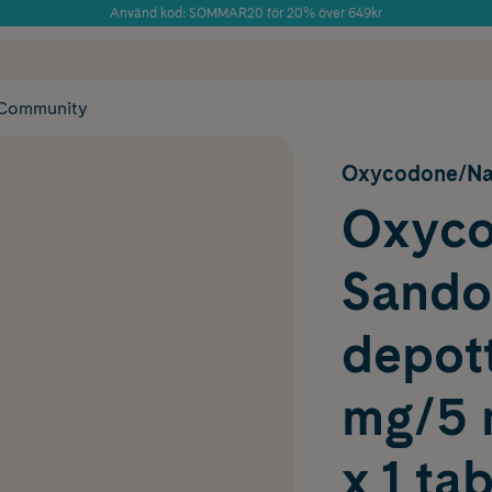
Använd kod: SOMMAR20 för 20% över 649kr
Årets Butik 2025 inom Skönhet
 frakt
✓ Rådgivning från farmaceuter & hudterapeuter
✓ Poäng på alla
Community
Oxycodone/Na
Oxyco
Sando
depott
mg/5 m
x 1 tab