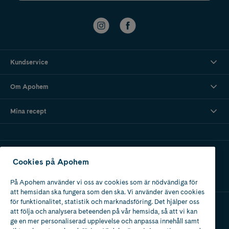
Kundservice
Om Apohem
Mina recept
Ladda ner vår app
Cookies på Apohem
På Apohem använder vi oss av cookies som är nödvändiga för
att hemsidan ska fungera som den ska. Vi använder även cookies
för funktionalitet, statistik och marknadsföring. Det hjälper oss
att följa och analysera beteenden på vår hemsida, så att vi kan
Apotek med tillstånd
ge en mer personaliserad upplevelse och anpassa innehåll samt
av Läkemedelsverket