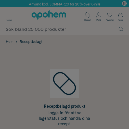
Använd kod: SOMMAR20 för 20% över 649kr
Årets Butik 2025 inom Skönhet
✓ Fri frakt
Meny
Recept
Profil
Favoriter
Kassa
✓ Rådgivning från farmaceuter & hudterapeuter
✓ Poäng på alla köp*
Hem
Receptbelagt
Receptbelagd produkt
Logga in för att se
lagerstatus och handla dina
recept.