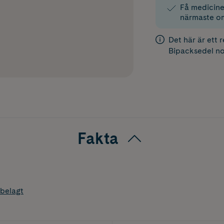
Få medicinen
närmaste o
Det här är ett 
Bipacksedel
no
Fakta
belagt