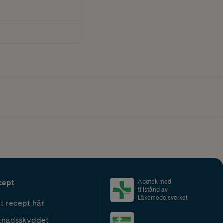
cept
Apotek med
tillstånd av
Läkemedelsverket
t recept här
tnadsskyddet