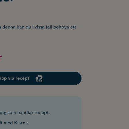
 denna kan du i vissa fall behöva ett
r
Köp via recept
r dig som handlar recept.
lt med Klarna.