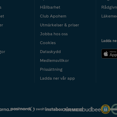
s
Hållbarhet
Rådgivn
het
Club Apohem
Läkeme
er
Utmärkelser & priser
Jobba hos oss
Ladda ne
Cookies
gor
Dataskydd
Medlemsvillkor
Prissättning
Ladda ner vår app