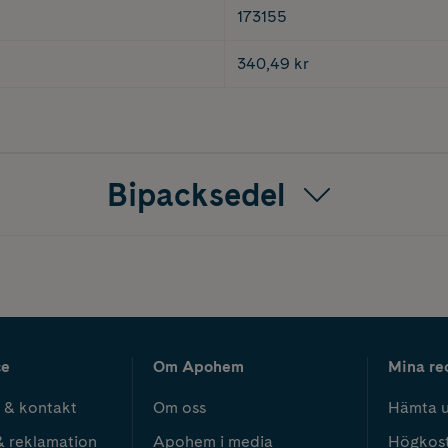
173155
340,49 kr
Bipacksedel
ce
Om Apohem
Mina re
 & kontakt
Om oss
Hämta u
& reklamation
Apohem i media
Högkos