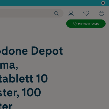
 köp*
Hämta ut recept
done Depot
rma,
ablett 10
ter, 100
ter