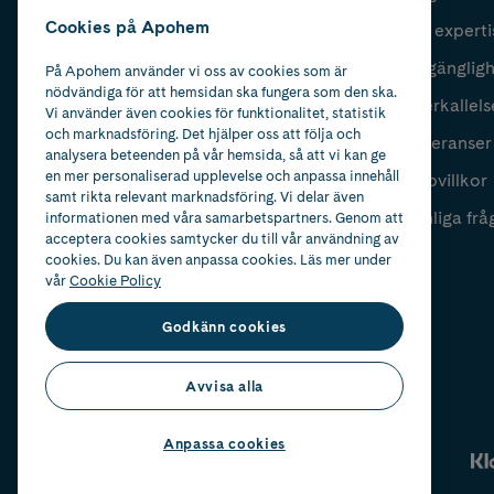
Cookies på Apohem
Vår experti
Fyll i mailadress
Skicka
Tillgänglig
På Apohem använder vi oss av cookies som är
nödvändiga för att hemsidan ska fungera som den ska.
Återkallels
Vi använder även cookies för funktionalitet, statistik
och marknadsföring. Det hjälper oss att följa och
Leveranser
analysera beteenden på vår hemsida, så att vi kan ge
en mer personaliserad upplevelse och anpassa innehåll
Köpvillkor
samt rikta relevant marknadsföring. Vi delar även
Vanliga frå
informationen med våra samarbetspartners. Genom att
acceptera cookies samtycker du till vår användning av
cookies. Du kan även anpassa cookies. Läs mer under
vår
Cookie Policy
Godkänn cookies
Avvisa alla
Anpassa cookies