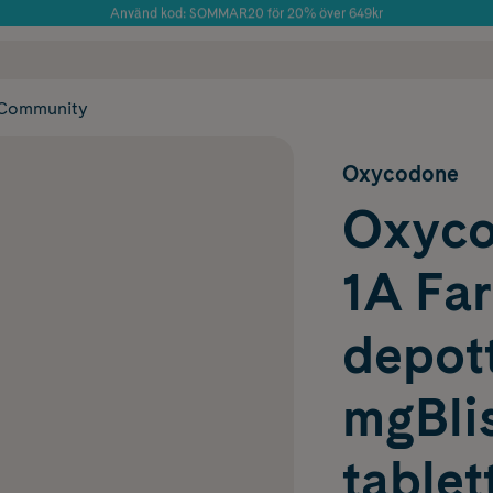
Använd kod: SOMMAR20 för 20% över 649kr
Årets Butik 2025 inom Skönhet
 frakt
✓ Rådgivning från farmaceuter & hudterapeuter
✓ Poäng på alla
Community
Oxycodone
Oxyco
1A Fa
depott
mgBlis
tablet