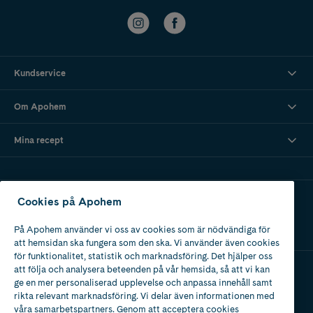
Kundservice
Om Apohem
Mina recept
Ladda ner vår app
Cookies på Apohem
På Apohem använder vi oss av cookies som är nödvändiga för
att hemsidan ska fungera som den ska. Vi använder även cookies
för funktionalitet, statistik och marknadsföring. Det hjälper oss
att följa och analysera beteenden på vår hemsida, så att vi kan
ge en mer personaliserad upplevelse och anpassa innehåll samt
Apotek med tillstånd
rikta relevant marknadsföring. Vi delar även informationen med
av Läkemedelsverket
våra samarbetspartners. Genom att acceptera cookies