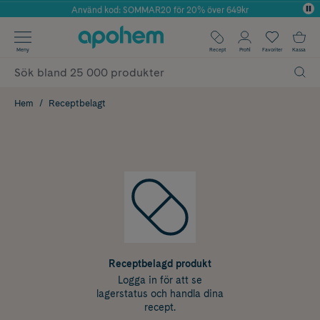
Använd kod: SOMMAR20 för 20% över 649kr
Årets Butik 2025 inom Skönhet
✓ Fri frakt
Meny
Recept
Profil
Favoriter
Kassa
✓ Rådgivning från farmaceuter & hudterapeuter
✓ Poäng på alla köp*
Hem
Receptbelagt
Receptbelagd produkt
Logga in för att se
lagerstatus och handla dina
recept.