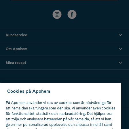
Kundservice
Om Apohem
Mina recept
Ladda ner vår app
Cookies på Apohem
På Apohem använder vi oss av cookies som är nödvändiga för
att hemsidan ska fungera som den ska. Vi använder även cookies
för funktionalitet, statistik och marknadsföring. Det hjälper oss
att följa och analysera beteenden på vår hemsida, så att vi kan
Apotek med tillstånd
ge en mer personaliserad upplevelse och anpassa innehåll samt
av Läkemedelsverket