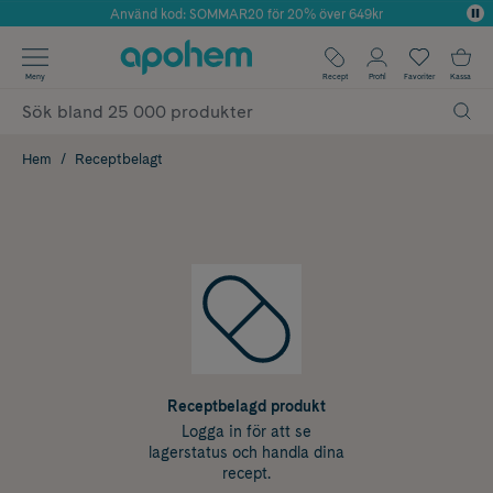
Använd kod: SOMMAR20 för 20% över 649kr
Årets Butik 2025 inom Skönhet
✓ Fri frakt
Meny
Recept
Profil
Favoriter
Kassa
✓ Rådgivning från farmaceuter & hudterapeuter
✓ Poäng på alla köp*
Hem
Receptbelagt
Receptbelagd produkt
Logga in för att se
lagerstatus och handla dina
recept.