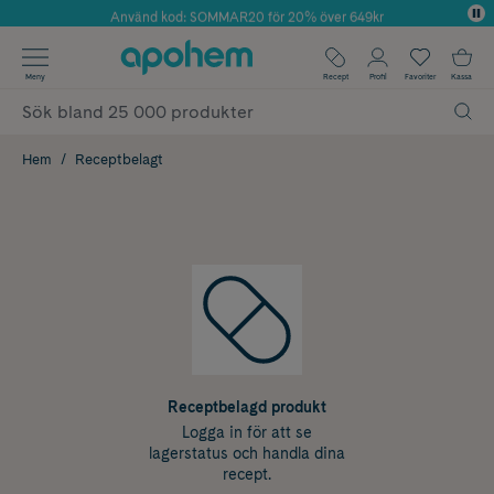
Använd kod: SOMMAR20 för 20% över 649kr
Årets Butik 2025 inom Skönhet
✓ Fri frakt
Meny
Recept
Profil
Favoriter
Kassa
✓ Rådgivning från farmaceuter & hudterapeuter
✓ Poäng på alla köp*
Hem
Receptbelagt
Receptbelagd produkt
Logga in för att se
lagerstatus och handla dina
recept.