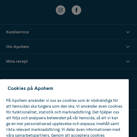
Kundservice
Om Apohem
Mina recept
Ladda ner vår app
Cookies på Apohem
På Apohem använder vi oss av cookies som är nödvändiga för
att hemsidan ska fungera som den ska. Vi använder även cookies
för funktionalitet, statistik och marknadsföring. Det hjälper oss
att följa och analysera beteenden på vår hemsida, så att vi kan
ge en mer personaliserad upplevelse och anpassa innehåll samt
Apotek med tillstånd
rikta relevant marknadsföring. Vi delar även informationen med
av Läkemedelsverket
våra samarbetspartners. Genom att acceptera cookies