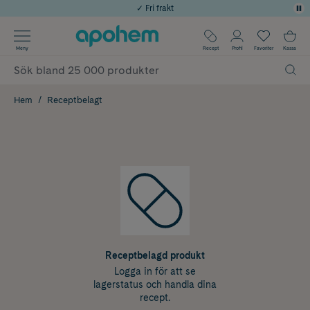
✓ Fri frakt
Använd kod: SOMMAR20 för 20% över 649kr
Årets Butik 2025 inom Skönhet
Meny
Recept
Profil
Favoriter
Kassa
✓ Rådgivning från farmaceuter & hudterapeuter
✓ Poäng på alla köp*
Hem
Receptbelagt
Receptbelagd produkt
Logga in för att se
lagerstatus och handla dina
recept.