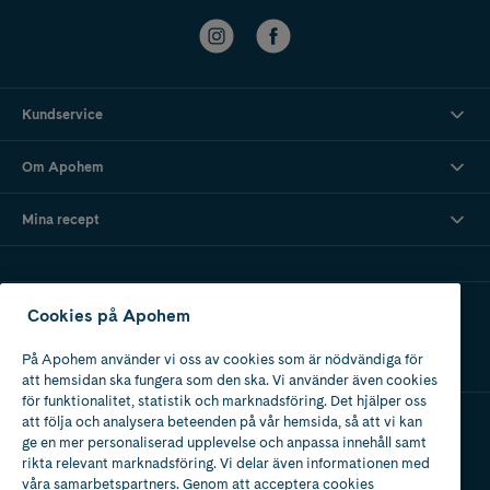
Kundservice
Om Apohem
Mina recept
Ladda ner vår app
Cookies på Apohem
På Apohem använder vi oss av cookies som är nödvändiga för
att hemsidan ska fungera som den ska. Vi använder även cookies
för funktionalitet, statistik och marknadsföring. Det hjälper oss
att följa och analysera beteenden på vår hemsida, så att vi kan
ge en mer personaliserad upplevelse och anpassa innehåll samt
Apotek med tillstånd
rikta relevant marknadsföring. Vi delar även informationen med
av Läkemedelsverket
våra samarbetspartners. Genom att acceptera cookies