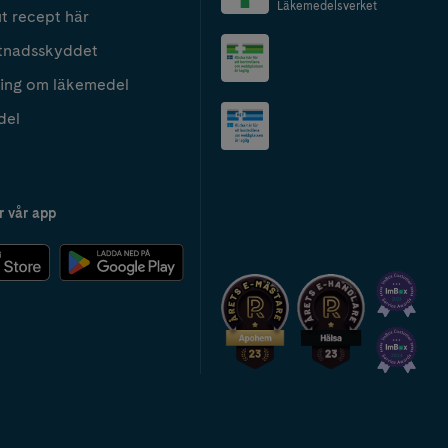
Läkemedelsverket
t recept här
tnadsskyddet
ing om läkemedel
del
r vår app
2024