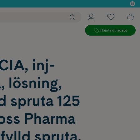
 köp*
Hämta ut recept
IA, inj-
, lösning,
ld spruta 125
oss Pharma
ylld spruta,