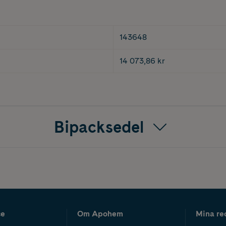
143648
14 073,86 kr
Bipacksedel
ce
Om Apohem
Mina re