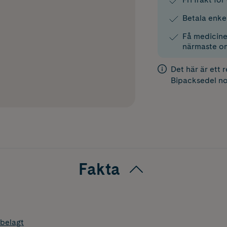
Betala enke
Få medicinen
närmaste o
Det här är ett 
Bipacksedel
no
Fakta
belagt