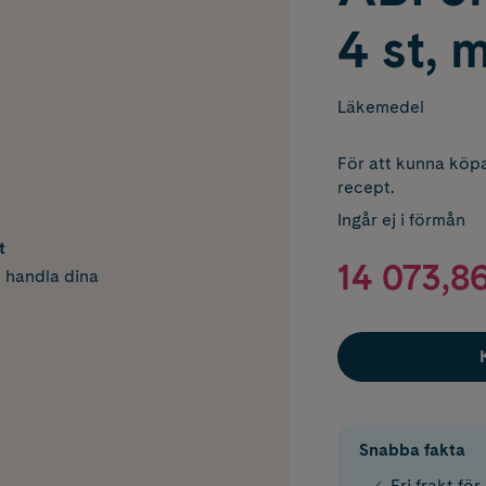
4 st, 
Läkemedel
För att kunna köpa
recept.
Ingår ej i förmån
t
14 073,86
h handla dina
Snabba fakta
Fri frakt fö