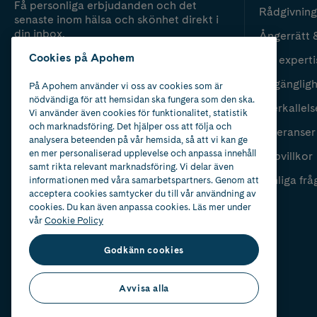
Få personliga erbjudanden och det
Rådgivning
senaste inom hälsa och skönhet direkt i
din inbox.
Ångerrätt 
Cookies på Apohem
Vår experti
Fyll i mailadress
Skicka
Tillgänglig
På Apohem använder vi oss av cookies som är
nödvändiga för att hemsidan ska fungera som den ska.
Återkallels
Vi använder även cookies för funktionalitet, statistik
och marknadsföring. Det hjälper oss att följa och
Leveranser
analysera beteenden på vår hemsida, så att vi kan ge
en mer personaliserad upplevelse och anpassa innehåll
Köpvillkor
samt rikta relevant marknadsföring. Vi delar även
Vanliga frå
informationen med våra samarbetspartners. Genom att
acceptera cookies samtycker du till vår användning av
cookies. Du kan även anpassa cookies. Läs mer under
vår
Cookie Policy
Godkänn cookies
Avvisa alla