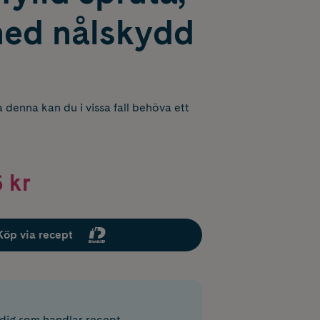
med nålskydd
 denna kan du i vissa fall behöva ett
 kr
Köp via recept
r dig som handlar recept.