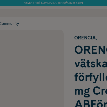
Använd kod: SOMMAR20 för 20% över 649kr
Årets Butik 2025 inom Skönhet
 frakt
✓ Rådgivning från farmaceuter & hudterapeuter
✓ Poäng på alla
Community
ORENCIA,
ORENC
vätska
förfyl
mg Cr
ABFörf