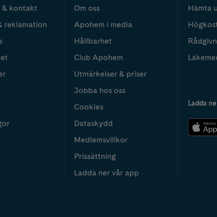
 & kontakt
Om oss
Hämta u
& reklamation
Apohem i media
Högkos
s
Hållbarhet
Rådgivn
het
Club Apohem
Läkeme
er
Utmärkelser & priser
Jobba hos oss
Ladda ne
Cookies
gor
Dataskydd
Medlemsvillkor
Prissättning
Ladda ner vår app