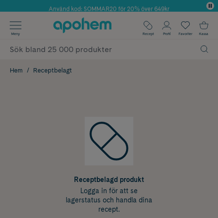
Använd kod: SOMMAR20 för 20% över 649kr
Årets Butik 2025 inom Skönhet
✓ Fri frakt
Meny
Recept
Profil
Favoriter
Kassa
✓ Rådgivning från farmaceuter & hudterapeuter
✓ Poäng på alla köp*
Hem
Receptbelagt
Receptbelagd produkt
Logga in för att se
lagerstatus och handla dina
recept.