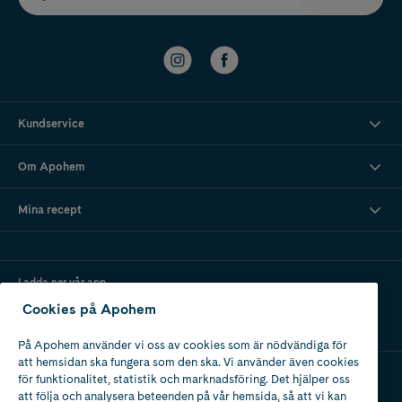
Kundservice
Om Apohem
Mina recept
Ladda ner vår app
Cookies på Apohem
På Apohem använder vi oss av cookies som är nödvändiga för
att hemsidan ska fungera som den ska. Vi använder även cookies
för funktionalitet, statistik och marknadsföring. Det hjälper oss
att följa och analysera beteenden på vår hemsida, så att vi kan
Apotek med tillstånd