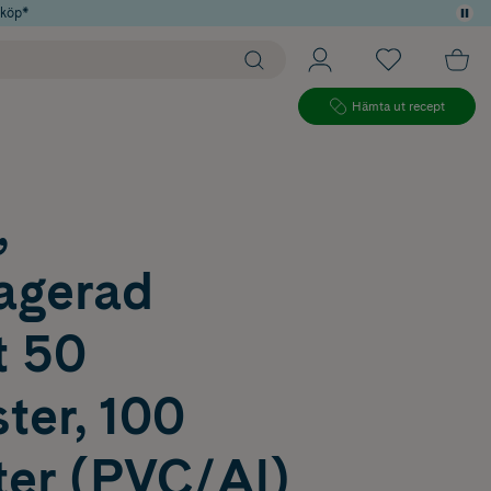
 köp*
Hämta ut recept
,
ragerad
t 50
ter, 100
ter (PVC/Al)