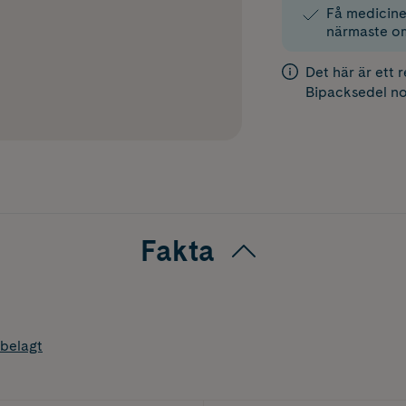
Få medicinen
närmaste o
Det här är ett 
Bipacksedel
no
Fakta
belagt