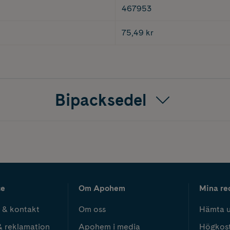
467953
75,49 kr
Bipacksedel
ce
Om Apohem
Mina re
 & kontakt
Om oss
Hämta u
& reklamation
Apohem i media
Högkos