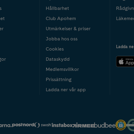
s
Hållbarhet
Rådgivn
het
Club Apohem
Läkeme
er
Utmärkelser & priser
Jobba hos oss
Ladda ne
Cookies
gor
Dataskydd
Medlemsvillkor
Prissättning
Ladda ner vår app