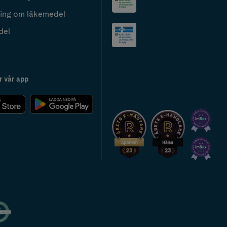
ing om läkemedel
del
r vår app
2024