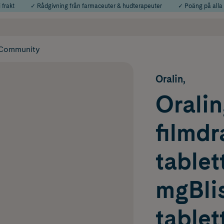
 frakt
✓ Rådgivning från farmaceuter & hudterapeuter
✓ Poäng på alla
Använd kod: SOMMAR20 för 20% över 649kr
Årets Butik 2025 inom Skönhet
Community
Oralin,
Oralin
filmd
tablet
mgBlis
tablet