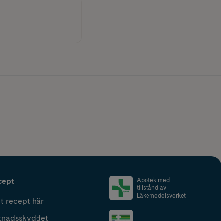
cept
Apotek med
tillstånd av
Läkemedelsverket
t recept här
tnadsskyddet