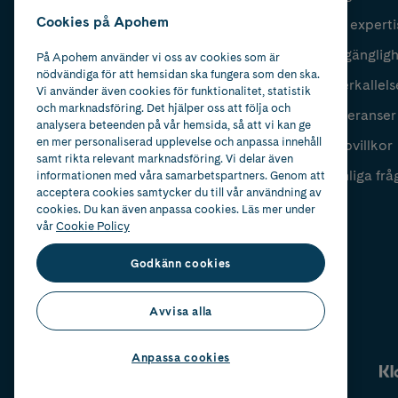
Cookies på Apohem
Vår experti
Fyll i mailadress
Skicka
Tillgänglig
På Apohem använder vi oss av cookies som är
nödvändiga för att hemsidan ska fungera som den ska.
Återkallels
Vi använder även cookies för funktionalitet, statistik
och marknadsföring. Det hjälper oss att följa och
Leveranser
analysera beteenden på vår hemsida, så att vi kan ge
en mer personaliserad upplevelse och anpassa innehåll
Köpvillkor
samt rikta relevant marknadsföring. Vi delar även
Vanliga frå
informationen med våra samarbetspartners. Genom att
acceptera cookies samtycker du till vår användning av
cookies. Du kan även anpassa cookies. Läs mer under
vår
Cookie Policy
Godkänn cookies
Avvisa alla
Anpassa cookies