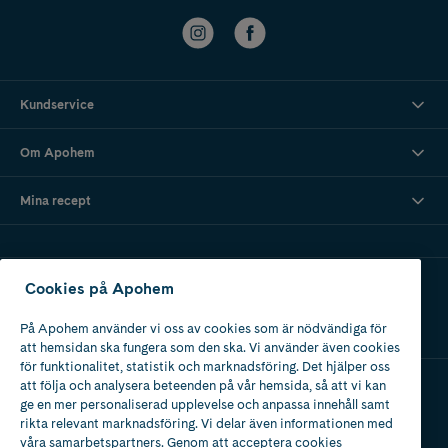
Kundservice
Om Apohem
Mina recept
Ladda ner vår app
Cookies på Apohem
På Apohem använder vi oss av cookies som är nödvändiga för
att hemsidan ska fungera som den ska. Vi använder även cookies
för funktionalitet, statistik och marknadsföring. Det hjälper oss
att följa och analysera beteenden på vår hemsida, så att vi kan
ge en mer personaliserad upplevelse och anpassa innehåll samt
Apotek med tillstånd
rikta relevant marknadsföring. Vi delar även informationen med
av Läkemedelsverket
våra samarbetspartners. Genom att acceptera cookies