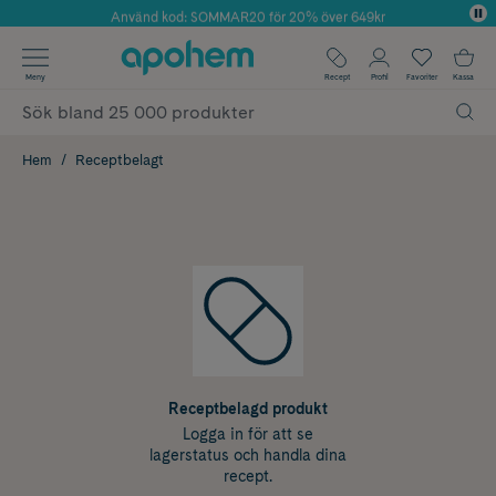
Använd kod: SOMMAR20 för 20% över 649kr
Årets Butik 2025 inom Skönhet
✓ Fri frakt
Meny
Recept
Profil
Favoriter
Kassa
✓ Rådgivning från farmaceuter & hudterapeuter
✓ Poäng på alla köp*
Hem
Receptbelagt
Receptbelagd produkt
Logga in för att se
lagerstatus och handla dina
recept.