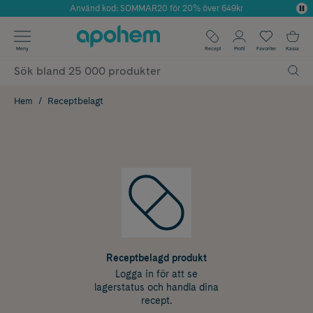
Använd kod: SOMMAR20 för 20% över 649kr
Årets Butik 2025 inom Skönhet
✓ Fri frakt
Meny
Recept
Profil
Favoriter
Kassa
✓ Rådgivning från farmaceuter & hudterapeuter
✓ Poäng på alla köp*
Hem
Receptbelagt
Receptbelagd produkt
Logga in för att se
lagerstatus och handla dina
recept.