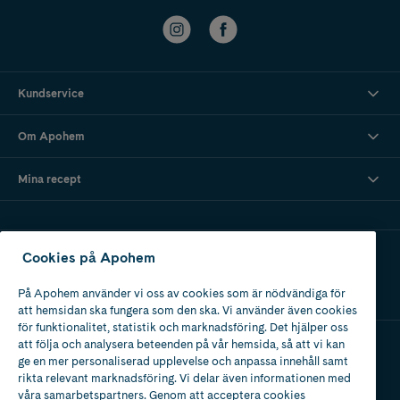
Kundservice
Om Apohem
Mina recept
Ladda ner vår app
Cookies på Apohem
På Apohem använder vi oss av cookies som är nödvändiga för
att hemsidan ska fungera som den ska. Vi använder även cookies
för funktionalitet, statistik och marknadsföring. Det hjälper oss
att följa och analysera beteenden på vår hemsida, så att vi kan
ge en mer personaliserad upplevelse och anpassa innehåll samt
Apotek med tillstånd
rikta relevant marknadsföring. Vi delar även informationen med
av Läkemedelsverket
våra samarbetspartners. Genom att acceptera cookies