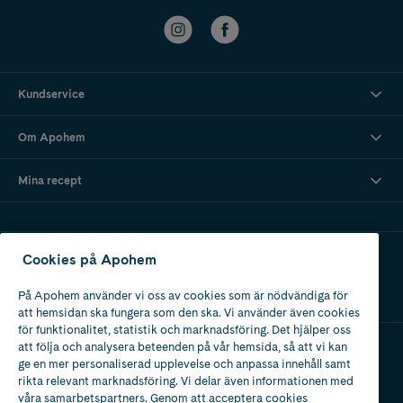
Kundservice
Om Apohem
Mina recept
Ladda ner vår app
Cookies på Apohem
På Apohem använder vi oss av cookies som är nödvändiga för
att hemsidan ska fungera som den ska. Vi använder även cookies
för funktionalitet, statistik och marknadsföring. Det hjälper oss
att följa och analysera beteenden på vår hemsida, så att vi kan
ge en mer personaliserad upplevelse och anpassa innehåll samt
Apotek med tillstånd
rikta relevant marknadsföring. Vi delar även informationen med
av Läkemedelsverket
våra samarbetspartners. Genom att acceptera cookies