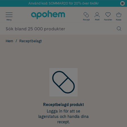
Använd kod: SOMMAR20 för 20% över 649kr
Årets Butik 2025 inom Skönhet
✓ Fri frakt
Meny
Recept
Profil
Favoriter
Kassa
✓ Rådgivning från farmaceuter & hudterapeuter
✓ Poäng på alla köp*
Hem
Receptbelagt
Receptbelagd produkt
Logga in för att se
lagerstatus och handla dina
recept.