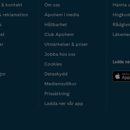
 & kontakt
Om oss
Hämta u
& reklamation
Apohem i media
Högkos
s
Hållbarhet
Rådgivn
het
Club Apohem
Läkeme
er
Utmärkelser & priser
Jobba hos oss
Ladda ne
Cookies
gor
Dataskydd
Medlemsvillkor
Prissättning
Ladda ner vår app