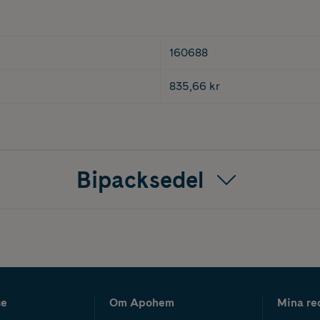
160688
835,66 kr
Bipacksedel
ce
Om Apohem
Mina re