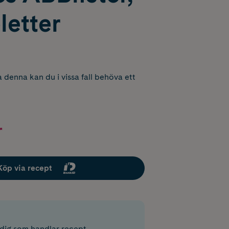
letter
 denna kan du i vissa fall behöva ett
r
Köp via recept
r dig som handlar recept.