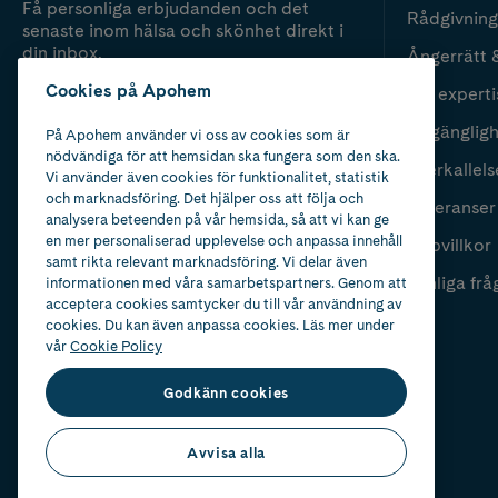
Få personliga erbjudanden och det
Rådgivning
senaste inom hälsa och skönhet direkt i
din inbox.
Ångerrätt 
Cookies på Apohem
Vår experti
Fyll i mailadress
Skicka
Tillgänglig
På Apohem använder vi oss av cookies som är
nödvändiga för att hemsidan ska fungera som den ska.
Återkallels
Vi använder även cookies för funktionalitet, statistik
och marknadsföring. Det hjälper oss att följa och
Leveranser
analysera beteenden på vår hemsida, så att vi kan ge
en mer personaliserad upplevelse och anpassa innehåll
Köpvillkor
samt rikta relevant marknadsföring. Vi delar även
Vanliga frå
informationen med våra samarbetspartners. Genom att
acceptera cookies samtycker du till vår användning av
cookies. Du kan även anpassa cookies. Läs mer under
vår
Cookie Policy
Godkänn cookies
Avvisa alla