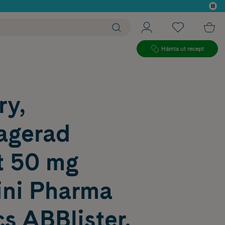
 köp*
Hämta ut recept
ry,
ragerad
t 50 mg
ini Pharma
s ABBlister,