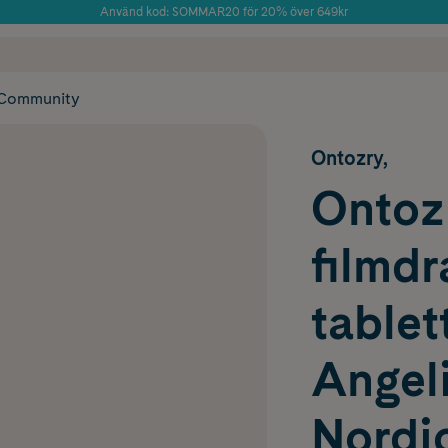
Använd kod: SOMMAR20 för 20% över 649kr
Årets Butik 2025 inom Skönhet
 frakt
✓ Rådgivning från farmaceuter & hudterapeuter
✓ Poäng på alla
Community
Ontozry,
Ontoz
filmd
tablet
Angel
Nordic