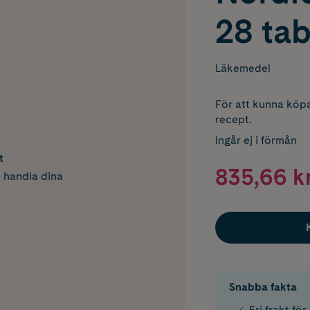
28 tab
Läkemedel
För att kunna köpa
recept.
Ingår ej i förmån
t
835,66 k
h handla dina
Snabba fakta
Fri frakt fö