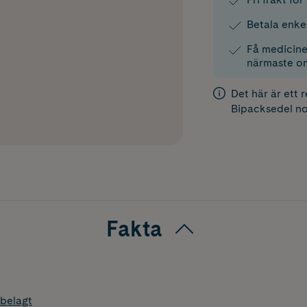
Betala enke
Få medicinen
närmaste o
Det här är ett 
Bipacksedel
no
Fakta
belagt