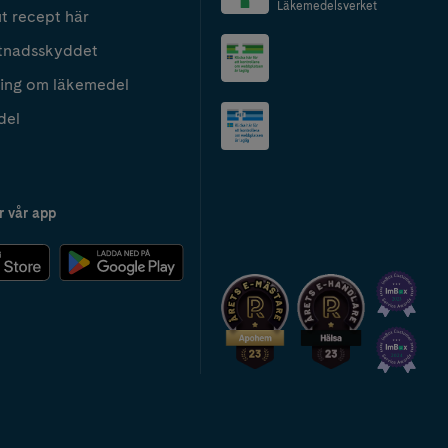
Läkemedelsverket
t recept här
tnadsskyddet
ing om läkemedel
del
r vår app
2024