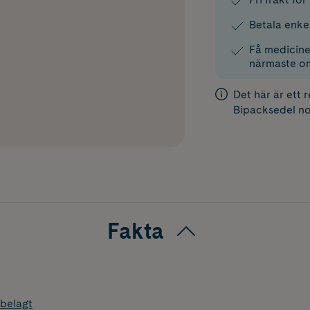
Betala enke
Få medicinen
närmaste o
Det här är ett 
Bipacksedel
no
Fakta
belagt