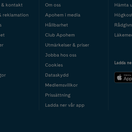
 & kontakt
Om oss
Hämta u
& reklamation
Apohem i media
Högkos
s
Hållbarhet
Rådgivn
het
Club Apohem
Läkeme
er
Utmärkelser & priser
Jobba hos oss
Ladda ne
Cookies
gor
Dataskydd
Medlemsvillkor
Prissättning
Ladda ner vår app