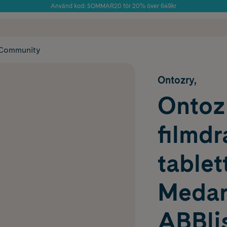
Använd kod: SOMMAR20 för 20% över 649kr
Årets Butik 2025 inom Skönhet
 frakt
✓ Rådgivning från farmaceuter & hudterapeuter
✓ Poäng på alla
Community
Ontozry,
Ontoz
filmd
tablet
Meda
ABBlis