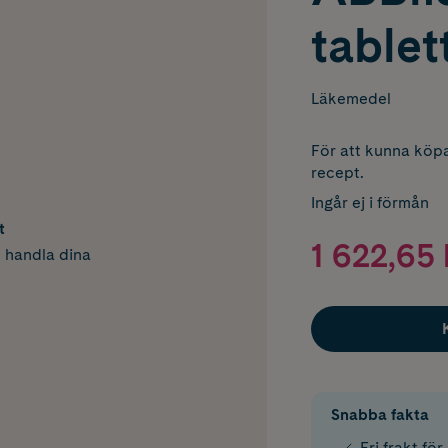
tablet
Läkemedel
För att kunna köpa
recept.
Ingår ej i förmån
t
1 622,65 
h handla dina
Snabba fakta
Fri frakt fö