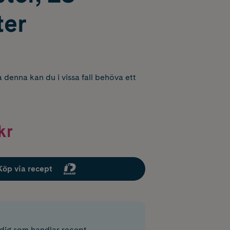
ter
 denna kan du i vissa fall behöva ett
kr
Köp via recept
r dig som handlar recept.