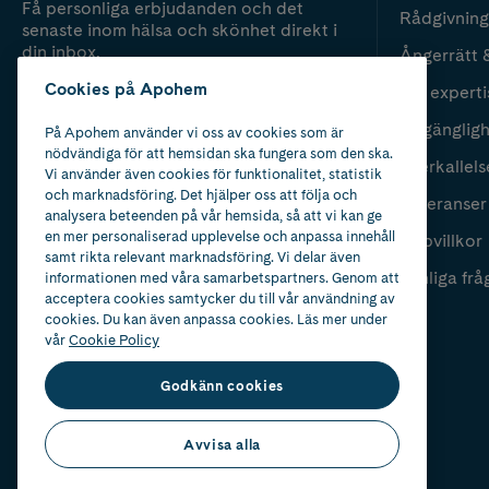
Få personliga erbjudanden och det
Rådgivning
senaste inom hälsa och skönhet direkt i
din inbox.
Ångerrätt 
Cookies på Apohem
Vår experti
Fyll i mailadress
Skicka
Tillgänglig
På Apohem använder vi oss av cookies som är
nödvändiga för att hemsidan ska fungera som den ska.
Återkallels
Vi använder även cookies för funktionalitet, statistik
och marknadsföring. Det hjälper oss att följa och
Leveranser
analysera beteenden på vår hemsida, så att vi kan ge
en mer personaliserad upplevelse och anpassa innehåll
Köpvillkor
samt rikta relevant marknadsföring. Vi delar även
Vanliga frå
informationen med våra samarbetspartners. Genom att
acceptera cookies samtycker du till vår användning av
cookies. Du kan även anpassa cookies. Läs mer under
vår
Cookie Policy
Godkänn cookies
Avvisa alla