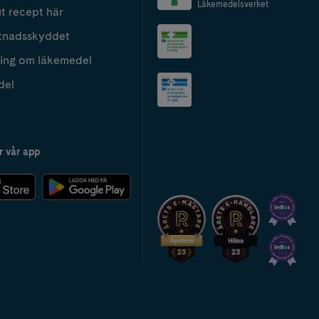
Läkemedelsverket
t recept här
tnadsskyddet
ing om läkemedel
del
r vår app
2024