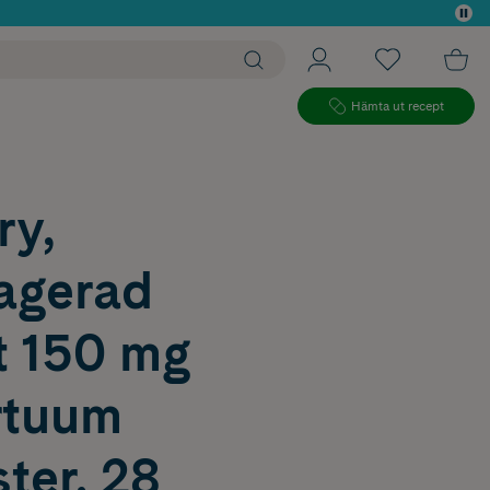
 köp*
Hämta ut recept
ry,
ragerad
t 150 mg
rtuum
ter, 28