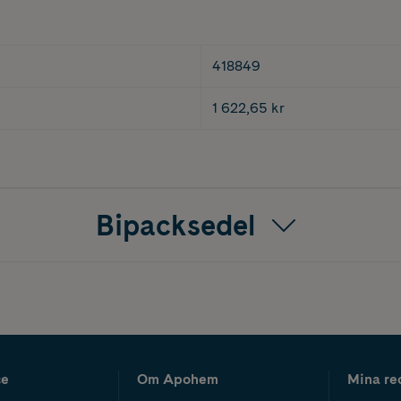
418849
1 622,65 kr
Bipacksedel
ce
Om Apohem
Mina re