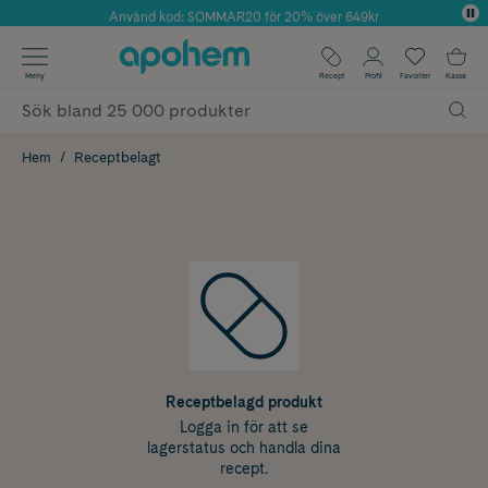
Använd kod: SOMMAR20 för 20% över 649kr
Årets Butik 2025 inom Skönhet
✓ Fri frakt
Meny
Recept
Profil
Favoriter
Kassa
✓ Rådgivning från farmaceuter & hudterapeuter
✓ Poäng på alla köp*
Hem
Receptbelagt
Receptbelagd produkt
Logga in för att se
lagerstatus och handla dina
recept.