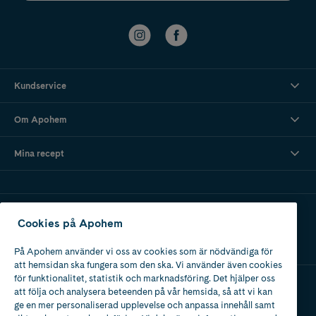
Kundservice
Om Apohem
Mina recept
Ladda ner vår app
Cookies på Apohem
På Apohem använder vi oss av cookies som är nödvändiga för
att hemsidan ska fungera som den ska. Vi använder även cookies
för funktionalitet, statistik och marknadsföring. Det hjälper oss
att följa och analysera beteenden på vår hemsida, så att vi kan
Apotek med tillstånd
ge en mer personaliserad upplevelse och anpassa innehåll samt
av Läkemedelsverket