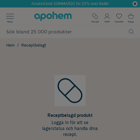
Använd kod: SOMMAR20 för 20% över 649kr
Årets Butik 2025 inom Skönhet
✓ Fri frakt
Meny
Recept
Profil
Favoriter
Kassa
✓ Rådgivning från farmaceuter & hudterapeuter
✓ Poäng på alla köp*
Hem
Receptbelagt
Receptbelagd produkt
Logga in för att se
lagerstatus och handla dina
recept.