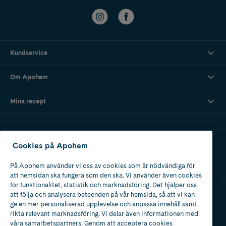
Kundservice
Om Apohem
Mina recept
Ladda ner vår app
Cookies på Apohem
På Apohem använder vi oss av cookies som är nödvändiga för
att hemsidan ska fungera som den ska. Vi använder även cookies
för funktionalitet, statistik och marknadsföring. Det hjälper oss
att följa och analysera beteenden på vår hemsida, så att vi kan
ge en mer personaliserad upplevelse och anpassa innehåll samt
Apotek med tillstånd
rikta relevant marknadsföring. Vi delar även informationen med
av Läkemedelsverket
våra samarbetspartners. Genom att acceptera cookies