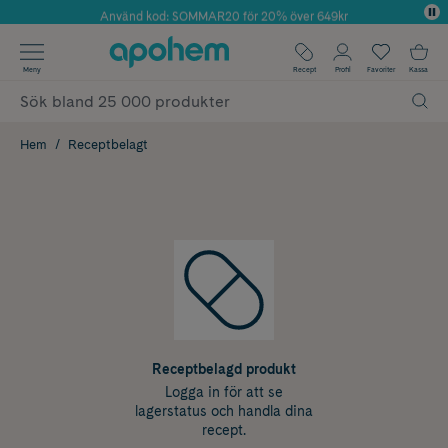
Använd kod: SOMMAR20 för 20% över 649kr
Årets Butik 2025 inom Skönhet
✓ Fri frakt
Meny
Recept
Profil
Favoriter
Kassa
✓ Rådgivning från farmaceuter & hudterapeuter
✓ Poäng på alla köp*
Hem
Receptbelagt
Receptbelagd produkt
Logga in för att se
lagerstatus och handla dina
recept.