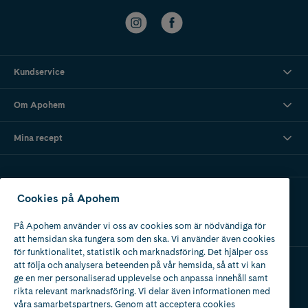
Kundservice
Om Apohem
Mina recept
Ladda ner vår app
Cookies på Apohem
På Apohem använder vi oss av cookies som är nödvändiga för
att hemsidan ska fungera som den ska. Vi använder även cookies
för funktionalitet, statistik och marknadsföring. Det hjälper oss
att följa och analysera beteenden på vår hemsida, så att vi kan
ge en mer personaliserad upplevelse och anpassa innehåll samt
Apotek med tillstånd
rikta relevant marknadsföring. Vi delar även informationen med
av Läkemedelsverket
våra samarbetspartners. Genom att acceptera cookies