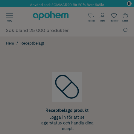
Använd kod: SOMMAR20 för 20% över 649kr
Årets Butik 2025 inom Skönhet
✓ Fri frakt
Meny
Recept
Profil
Favoriter
Kassa
✓ Rådgivning från farmaceuter & hudterapeuter
✓ Poäng på alla köp*
Hem
Receptbelagt
Receptbelagd produkt
Logga in för att se
lagerstatus och handla dina
recept.