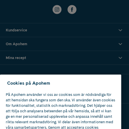
Kundservice
Om Apohem
Mina recept
Ladda ner vår app
Cookies på Apohem
På Apohem använder vi oss av cookies som är nödvändiga för
att hemsidan ska fungera som den ska. Vi använder även cookies
för funktionalitet, statistik och marknadsföring. Det hjälper oss
att följa och analysera beteenden på vår hemsida, så att vi kan
ge en mer personaliserad upplevelse och anpassa innehåll samt
Apotek med tillstånd
rikta relevant marknadsföring. Vi delar även informationen med
av Läkemedelsverket
våra samarbetspartners. Genom att acceptera cookies