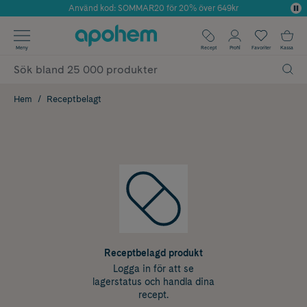
Använd kod: SOMMAR20 för 20% över 649kr
Årets Butik 2025 inom Skönhet
✓ Fri frakt
Meny
Recept
Profil
Favoriter
Kassa
✓ Rådgivning från farmaceuter & hudterapeuter
✓ Poäng på alla köp*
Hem
Receptbelagt
Receptbelagd produkt
Logga in för att se
lagerstatus och handla dina
recept.