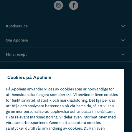
Kundservice
Om Apohem
Mina recept
Cookies på Apohem
Ladda ner vår app
På Apohem använder vi oss av cookies som är nödvändiga för
att hemsidan ska fungera som den ska. Vi använder även cookies
för funktionalitet, statistik och marknadsföring. Det hjälper oss
att följa och analysera beteenden på vår hemsida, så att vi kan
ge en mer personaliserad upplevelse och anpassa innehåll samt
Apotek med tillstånd
rikta relevant marknadsföring. Vi delar även informationen med
av Läkemedelsverket
våra samarbetspartners. Genom att acceptera cookies
samtycker du till vår användning av cookies. Du kan även