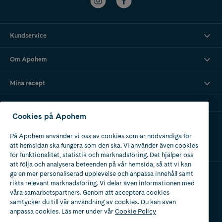
Kundservice
Om Apohem
Mina recept
Cookies på Apohem
Ladda ner vår app
På Apohem använder vi oss av cookies som är nödvändiga för
att hemsidan ska fungera som den ska. Vi använder även cookies
för funktionalitet, statistik och marknadsföring. Det hjälper oss
att följa och analysera beteenden på vår hemsida, så att vi kan
ge en mer personaliserad upplevelse och anpassa innehåll samt
rikta relevant marknadsföring. Vi delar även informationen med
Apotek med tillstånd
våra samarbetspartners. Genom att acceptera cookies
av Läkemedelsverket
samtycker du till vår användning av cookies. Du kan även
anpassa cookies. Läs mer under vår
Cookie Policy