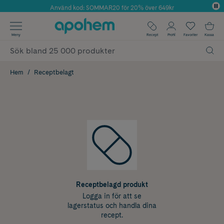
Använd kod: SOMMAR20 för 20% över 649kr
Årets Butik 2025 inom Skönhet
✓ Fri frakt
Meny
Recept
Profil
Favoriter
Kassa
✓ Rådgivning från farmaceuter & hudterapeuter
✓ Poäng på alla köp*
Hem
Receptbelagt
Receptbelagd produkt
Logga in för att se
lagerstatus och handla dina
recept.