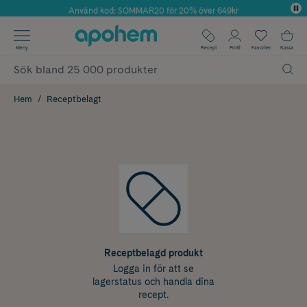
Använd kod: SOMMAR20 för 20% över 649kr
Årets Butik 2025 inom Skönhet
✓ Fri frakt
Meny
Recept
Profil
Favoriter
Kassa
✓ Rådgivning från farmaceuter & hudterapeuter
✓ Poäng på alla köp*
Hem
Receptbelagt
Receptbelagd produkt
Logga in för att se
lagerstatus och handla dina
recept.