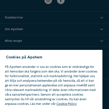
Kundservice
Om Apohem
Mina recept
Cookies på Apohem
Ladda ner vår app
På Apohem använder vi oss av cookies som är nödvändiga för
att hemsidan ska fungera som den ska. Vi använder även cookies
för funktionalitet, statistik och marknadsföring. Det hjälper oss
att följa och analysera beteenden på vår hemsida, så att vi kan
ge en mer personaliserad upplevelse och anpassa innehåll samt
rikta relevant marknadsföring. Vi delar även informationen med
Apotek med tillstånd
våra samarbetspartners. Genom att acceptera cookies
av Läkemedelsverket
samtycker du till vår användning av cookies. Du kan även
anpassa cookies. Läs mer under vår
Cookie Policy