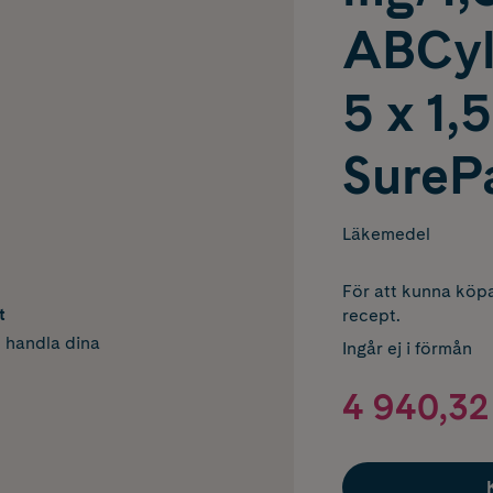
ABCyl
5 x 1,5
SurePa
Läkemedel
För att kunna köpa
t
recept.
h handla dina
Ingår ej i förmån
4 940,32