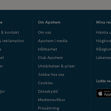
ce
Om Apohem
Mina re
 & kontakt
Om oss
Hämta u
& reklamation
Apohem i media
Högkos
s
Hållbarhet
Rådgivn
het
Club Apohem
Läkeme
er
Utmärkelser & priser
Jobba hos oss
Ladda ne
Cookies
gor
Dataskydd
Medlemsvillkor
Prissättning