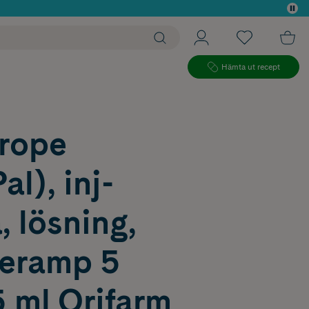
 köp*
Hämta ut recept
rope
al), inj-
, lösning,
deramp 5
 ml Orifarm