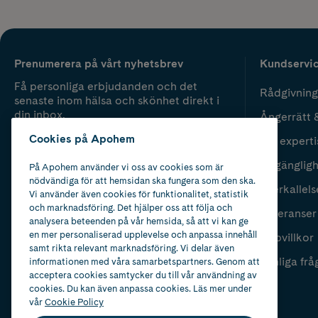
Prenumerera på vårt nyhetsbrev
Kundservi
Få personliga erbjudanden och det
Rådgivning
senaste inom hälsa och skönhet direkt i
din inbox.
Ångerrätt 
Cookies på Apohem
Vår experti
Fyll i mailadress
Skicka
Tillgänglig
På Apohem använder vi oss av cookies som är
nödvändiga för att hemsidan ska fungera som den ska.
Återkallels
Vi använder även cookies för funktionalitet, statistik
och marknadsföring. Det hjälper oss att följa och
Leveranser
analysera beteenden på vår hemsida, så att vi kan ge
en mer personaliserad upplevelse och anpassa innehåll
Köpvillkor
samt rikta relevant marknadsföring. Vi delar även
Vanliga frå
informationen med våra samarbetspartners. Genom att
acceptera cookies samtycker du till vår användning av
cookies. Du kan även anpassa cookies. Läs mer under
vår
Cookie Policy