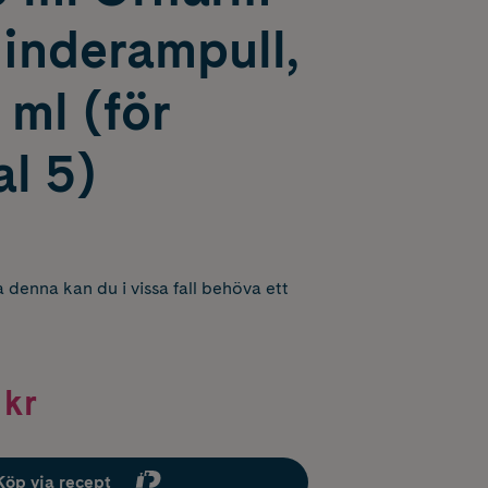
inderampull,
 ml (för
l 5)
 denna kan du i vissa fall behöva ett
 kr
Köp via recept