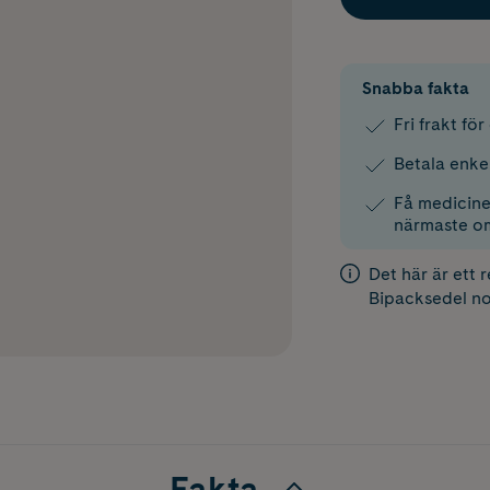
Snabba fakta
Fri frakt fö
Betala enke
Få medicinen
närmaste o
Det här är ett 
Bipacksedel
no
Fakta