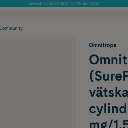
Använd kod: SOMMAR20 för 20% över 649kr
Årets Butik 2025 inom Skönhet
 frakt
✓ Rådgivning från farmaceuter & hudterapeuter
✓ Poäng på alla
Community
Omnitrope
Omnit
(SureP
vätska
cylin
mg/1,5