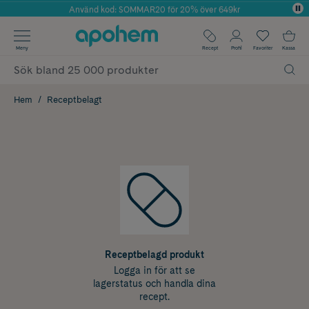
Använd kod: SOMMAR20 för 20% över 649kr
Årets Butik 2025 inom Skönhet
✓ Fri frakt
Meny
Recept
Profil
Favoriter
Kassa
✓ Rådgivning från farmaceuter & hudterapeuter
✓ Poäng på alla köp*
Hem
Receptbelagt
Receptbelagd produkt
Logga in för att se
lagerstatus och handla dina
recept.