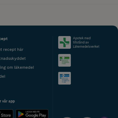
cept
Apotek med
tillstånd av
Läkemedelsverket
t recept här
tnadsskyddet
ing om läkemedel
del
r vår app