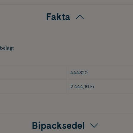
Fakta
belagt
444820
2 444,10 kr
Bipacksedel