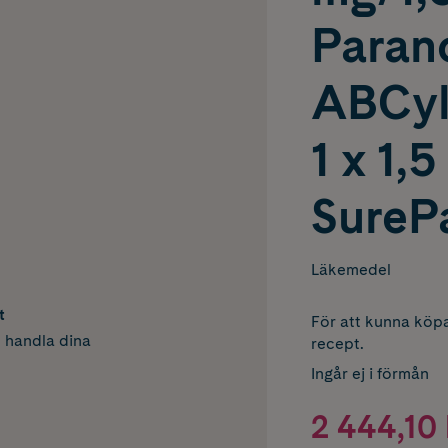
Paran
ABCyl
1 x 1,5
SurePa
Läkemedel
t
För att kunna köpa
h handla dina
recept.
Ingår ej i förmån
2 444,10 