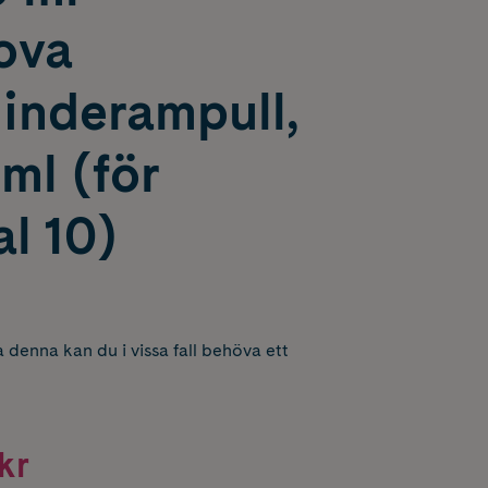
ova
inderampull,
 ml (för
l 10)
 denna kan du i vissa fall behöva ett
kr