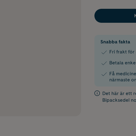
Snabba fakta
Fri frakt fö
Betala enke
Få medicinen
närmaste o
Det här är ett 
Bipacksedel
no