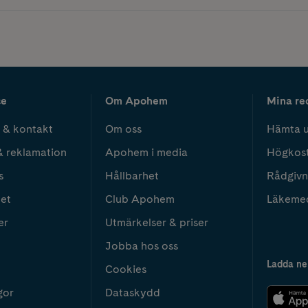
ce
Om Apohem
Mina re
 & kontakt
Om oss
Hämta u
& reklamation
Apohem i media
Högkos
s
Hållbarhet
Rådgivn
het
Club Apohem
Läkeme
er
Utmärkelser & priser
Jobba hos oss
Ladda ne
Cookies
gor
Dataskydd