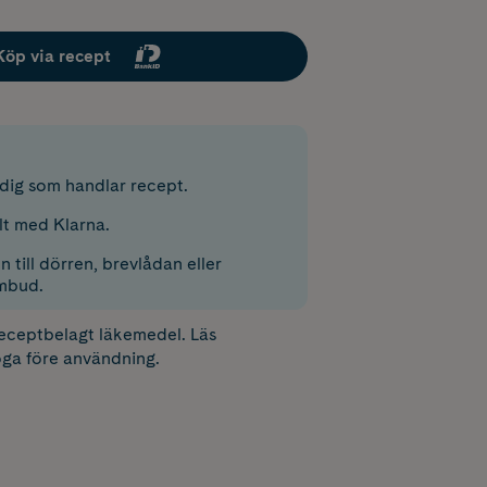
Köp via recept
r dig som handlar recept.
lt med Klarna.
 till dörren, brevlådan eller
mbud.
receptbelagt läkemedel. Läs
ga före användning.