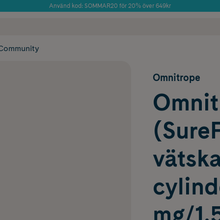
Använd kod: SOMMAR20 för 20% över 649kr
Årets Butik 2025 inom Skönhet
 frakt
✓ Rådgivning från farmaceuter & hudterapeuter
✓ Poäng på alla
Community
Omnitrope
Omnit
(SureP
vätska
cylin
mg/1,