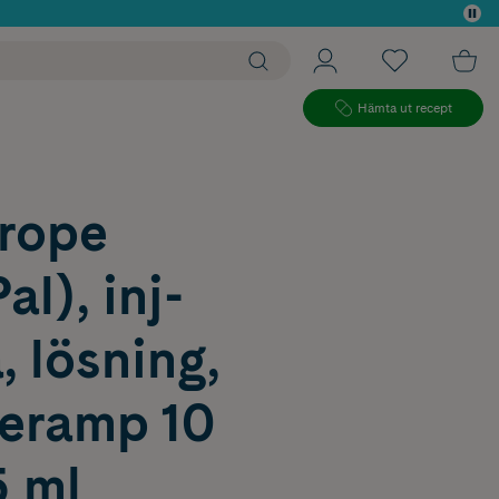
 köp*
Hämta ut recept
rope
al), inj-
, lösning,
deramp 10
5 ml