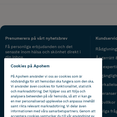
Prenumerera på vårt nyhetsbrev
Kundservi
Få personliga erbjudanden och det
Rådgivning
senaste inom hälsa och skönhet direkt i
din inbox.
Ångerrätt 
Cookies på Apohem
Vår experti
Fyll i mailadress
Skicka
Tillgänglig
På Apohem använder vi oss av cookies som är
nödvändiga för att hemsidan ska fungera som den ska.
Återkallels
Vi använder även cookies för funktionalitet, statistik
och marknadsföring. Det hjälper oss att följa och
Leveranser
analysera beteenden på vår hemsida, så att vi kan ge
en mer personaliserad upplevelse och anpassa innehåll
Köpvillkor
samt rikta relevant marknadsföring. Vi delar även
Vanliga frå
informationen med våra samarbetspartners. Genom att
acceptera cookies samtycker du till vår användning av