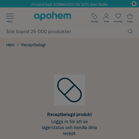
Använd kod: SOMMAR20 för 20% över 649kr
Årets Butik 2025 inom Skönhet
✓ Fri frakt
Meny
Recept
Profil
Favoriter
Kassa
✓ Rådgivning från farmaceuter & hudterapeuter
✓ Poäng på alla köp*
Hem
Receptbelagt
Receptbelagd produkt
Logga in för att se
lagerstatus och handla dina
recept.