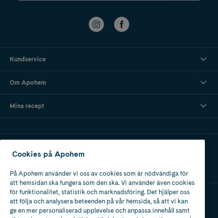
Kundservice
Om Apohem
Mina recept
Ladda ner vår app
Cookies på Apohem
På Apohem använder vi oss av cookies som är nödvändiga för
att hemsidan ska fungera som den ska. Vi använder även cookies
för funktionalitet, statistik och marknadsföring. Det hjälper oss
att följa och analysera beteenden på vår hemsida, så att vi kan
Apotek med tillstånd
ge en mer personaliserad upplevelse och anpassa innehåll samt
av Läkemedelsverket