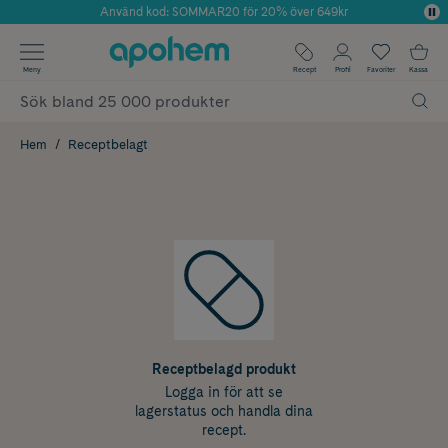
Använd kod: SOMMAR20 för 20% över 649kr
Årets Butik 2025 inom Skönhet
✓ Fri frakt
Meny
Recept
Profil
Favoriter
Kassa
✓ Rådgivning från farmaceuter & hudterapeuter
✓ Poäng på alla köp*
Hem
Receptbelagt
Receptbelagd produkt
Logga in för att se
lagerstatus och handla dina
recept.