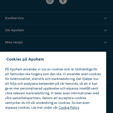
Kundservice
Om Apohem
Mina recept
Cookies på Apohem
Ladda ner vår app
På Apohem använder vi oss av cookies som är nödvändiga för
att hemsidan ska fungera som den ska. Vi använder även cookies
för funktionalitet, statistik och marknadsföring. Det hjälper oss
att följa och analysera beteenden på vår hemsida, så att vi kan
ge en mer personaliserad upplevelse och anpassa innehåll samt
rikta relevant marknadsföring. Vi delar även informationen med
Apotek med tillstånd
våra samarbetspartners. Genom att acceptera cookies
av Läkemedelsverket
samtycker du till vår användning av cookies. Du kan även
anpassa cookies. Läs mer under vår
Cookie Policy