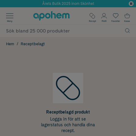
Årets Butik 2025 inom Skönhet
✓ Rådgivning från farmaceuter & hudterapeuter
Använd kod: SOMMAR20 för 20% över 649kr
✓ Poäng på alla köp*
✓ Fri frakt
Meny
Recept
Profil
Favoriter
Kassa
Hem
Receptbelagt
Receptbelagd produkt
Logga in för att se
lagerstatus och handla dina
recept.