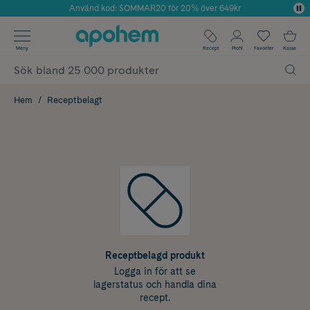
Använd kod: SOMMAR20 för 20% över 649kr
Årets Butik 2025 inom Skönhet
✓ Fri frakt
Meny
Recept
Profil
Favoriter
Kassa
✓ Rådgivning från farmaceuter & hudterapeuter
✓ Poäng på alla köp*
Hem
Receptbelagt
Receptbelagd produkt
Logga in för att se
lagerstatus och handla dina
recept.