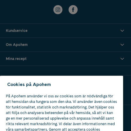
Kundservice
Om Apohem
Mina recept
Ladda ner vår app
Cookies på Apohem
På Apohem använder vi oss av cookies som är nödvändiga för
att hemsidan ska fungera som den ska. Vi använder även cookies
för funktionalitet, statistik och marknadsföring. Det hjälper oss
att följa och analysera beteenden på vår hemsida, så att vi kan
ge en mer personaliserad upplevelse och anpassa innehåll samt
Apotek med tillstånd
rikta relevant marknadsföring. Vi delar även informationen med
av Läkemedelsverket
våra samarbetspartners. Genom att acceptera cookies