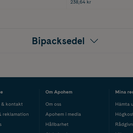
238,64 kr
Bipacksedel
ce
Om Apohem
Mina re
 & kontakt
Om oss
Hämta u
& reklamation
Apohem i media
Högkos
s
Hållbarhet
Rådgivn