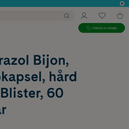
 köp*
Hämta ut recept
azol Bijon,
kapsel, hård
lister, 60
r