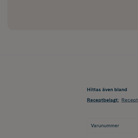
Hittas även bland
Receptbelagt
:
Recept
Varunummer