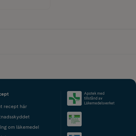
cept
Apotek med
tillstånd av
Läkemedelsverket
t recept här
tnadsskyddet
ing om läkemedel