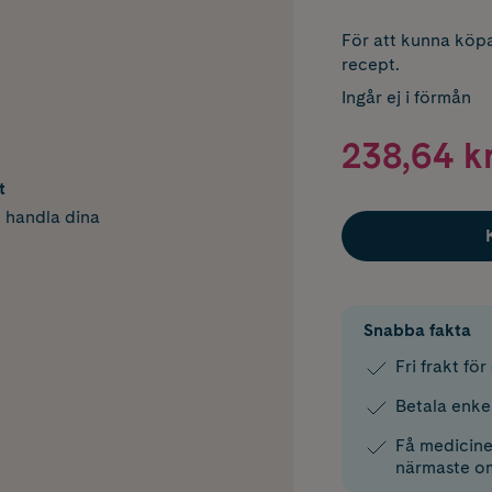
För att kunna köpa
recept.
Ingår ej i förmån
238,64 k
t
h handla dina
Snabba fakta
Fri frakt fö
Betala enke
Få medicinen
närmaste o