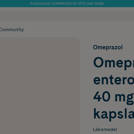
Använd kod: SOMMAR20 för 20% över 649kr
Årets Butik 2025 inom Skönhet
 frakt
✓ Rådgivning från farmaceuter & hudterapeuter
✓ Poäng på alla
Community
Omeprazol
Omepr
entero
40 mgB
kapsla
Läkemedel