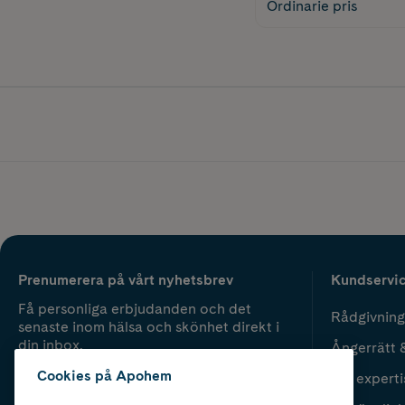
Ordinarie pris
Prenumerera på vårt nyhetsbrev
Kundservi
Få personliga erbjudanden och det
Rådgivning
senaste inom hälsa och skönhet direkt i
din inbox.
Ångerrätt 
Cookies på Apohem
Vår experti
Fyll i mailadress
Skicka