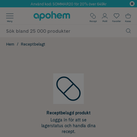
Använd kod: SOMMAR20 för 20% över 649kr
Årets Butik 2025 inom Skönhet
✓ Fri frakt
Meny
Recept
Profil
Favoriter
Kassa
✓ Rådgivning från farmaceuter & hudterapeuter
✓ Poäng på alla köp*
Hem
Receptbelagt
Receptbelagd produkt
Logga in för att se
lagerstatus och handla dina
recept.