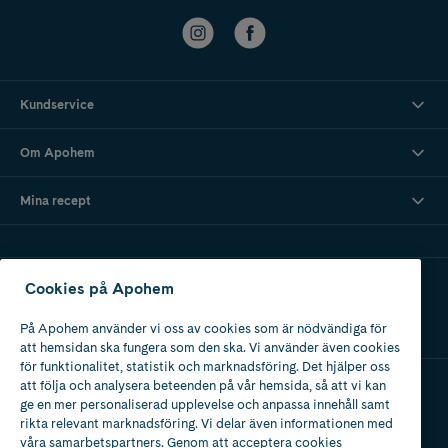
Kundservice
Om Apohem
Mina recept
Ladda ner vår app
Cookies på Apohem
På Apohem använder vi oss av cookies som är nödvändiga för
att hemsidan ska fungera som den ska. Vi använder även cookies
för funktionalitet, statistik och marknadsföring. Det hjälper oss
att följa och analysera beteenden på vår hemsida, så att vi kan
ge en mer personaliserad upplevelse och anpassa innehåll samt
Apotek med tillstånd
rikta relevant marknadsföring. Vi delar även informationen med
av Läkemedelsverket
våra samarbetspartners. Genom att acceptera cookies