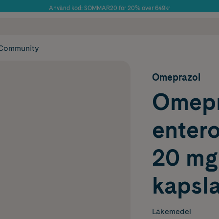
Använd kod: SOMMAR20 för 20% över 649kr
Årets Butik 2025 inom Skönhet
 frakt
✓ Rådgivning från farmaceuter & hudterapeuter
✓ Poäng på alla
Community
Omeprazol
Omepr
entero
20 mg
kapsla
Läkemedel