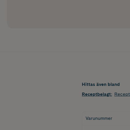
Hittas även bland
Receptbelagt
:
Recept
Varunummer