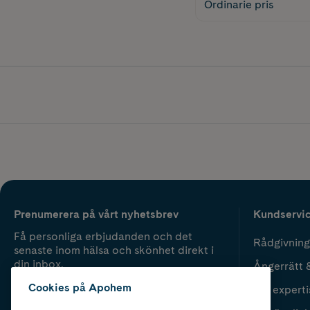
Ordinarie pris
Prenumerera på vårt nyhetsbrev
Kundservi
Få personliga erbjudanden och det
Rådgivning
senaste inom hälsa och skönhet direkt i
din inbox.
Ångerrätt 
Cookies på Apohem
Vår experti
Fyll i mailadress
Skicka