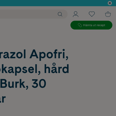
 köp*
Hämta ut recept
azol Apofri,
kapsel, hård
Burk, 30
r