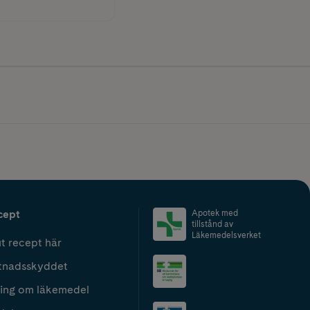
cept
Apotek med
tillstånd av
Läkemedelsverket
t recept här
tnadsskyddet
ing om läkemedel