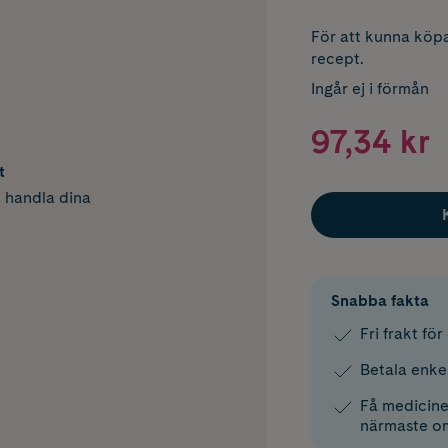
För att kunna köpa
recept.
Ingår ej i förmån
97,34 kr
t
h handla dina
Snabba fakta
Fri frakt fö
Betala enke
Få medicinen
närmaste o