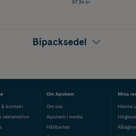
97,34 kr
Bipacksedel
ce
Om Apohem
Mina re
 & kontakt
Om oss
Hämta u
& reklamation
Apohem i media
Högkos
s
Hållbarhet
Rådgivn