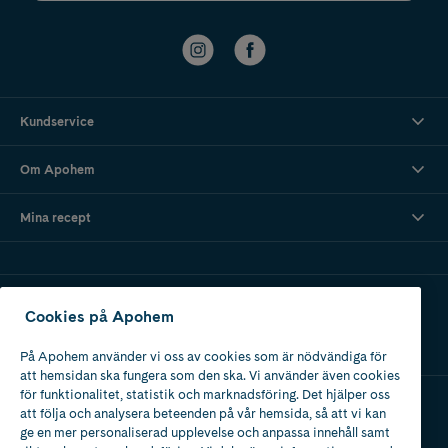
Kundservice
Om Apohem
Mina recept
Ladda ner vår app
Cookies på Apohem
På Apohem använder vi oss av cookies som är nödvändiga för
att hemsidan ska fungera som den ska. Vi använder även cookies
för funktionalitet, statistik och marknadsföring. Det hjälper oss
att följa och analysera beteenden på vår hemsida, så att vi kan
Apotek med tillstånd
ge en mer personaliserad upplevelse och anpassa innehåll samt
av Läkemedelsverket