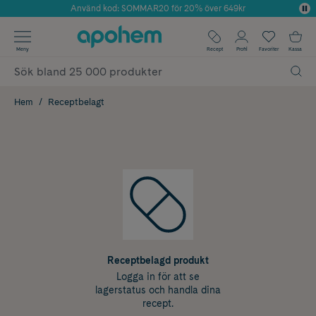
Använd kod: SOMMAR20 för 20% över 649kr
Årets Butik 2025 inom Skönhet
✓ Fri frakt
Meny
Recept
Profil
Favoriter
Kassa
✓ Rådgivning från farmaceuter & hudterapeuter
✓ Poäng på alla köp*
Hem
Receptbelagt
Receptbelagd produkt
Logga in för att se
lagerstatus och handla dina
recept.