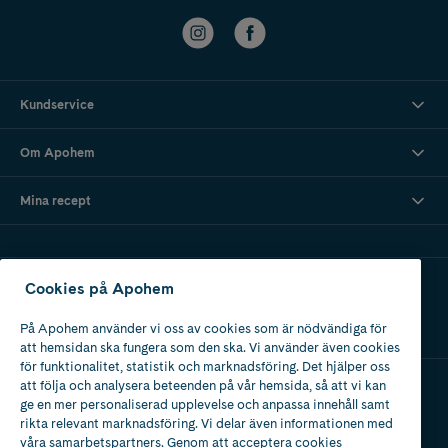
Kundservice
Om Apohem
Mina recept
Ladda ner vår app
Cookies på Apohem
På Apohem använder vi oss av cookies som är nödvändiga för
att hemsidan ska fungera som den ska. Vi använder även cookies
för funktionalitet, statistik och marknadsföring. Det hjälper oss
att följa och analysera beteenden på vår hemsida, så att vi kan
ge en mer personaliserad upplevelse och anpassa innehåll samt
Apotek med tillstånd
rikta relevant marknadsföring. Vi delar även informationen med
av Läkemedelsverket
våra samarbetspartners. Genom att acceptera cookies