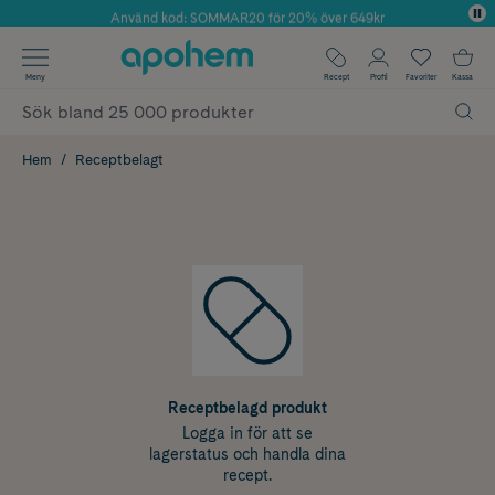
Använd kod: SOMMAR20 för 20% över 649kr
Årets Butik 2025 inom Skönhet
✓ Fri frakt
Meny
Recept
Profil
Favoriter
Kassa
✓ Rådgivning från farmaceuter & hudterapeuter
✓ Poäng på alla köp*
Hem
Receptbelagt
Receptbelagd produkt
Logga in för att se
lagerstatus och handla dina
recept.