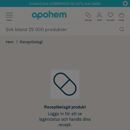
Använd kod: SOMMAR20 för 20% över 649kr
Årets Butik 2025 inom Skönhet
✓ Fri frakt
Meny
Recept
Profil
Favoriter
Kassa
✓ Rådgivning från farmaceuter & hudterapeuter
✓ Poäng på alla köp*
Hem
Receptbelagt
Receptbelagd produkt
Logga in för att se
lagerstatus och handla dina
recept.