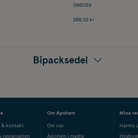
096059
288,02 kr
Bipacksedel
ce
Om Apohem
Mina re
 & kontakt
Om oss
Hämta u
& reklamation
Apohem i media
Högkos