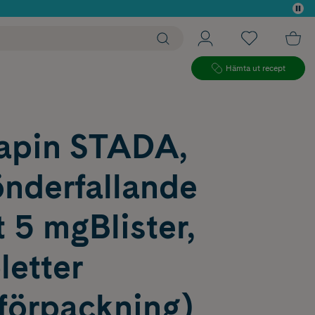
 köp*
Hämta ut recept
apin STADA,
nderfallande
t 5 mgBlister,
letter
kförpackning)