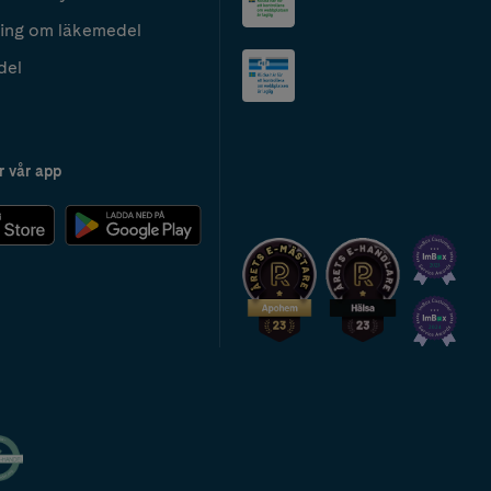
ing om läkemedel
del
r vår app
2024