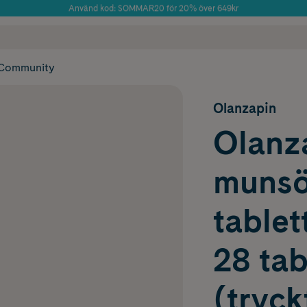
Använd kod: SOMMAR20 för 20% över 649kr
Årets Butik 2025 inom Skönhet
 frakt
✓ Rådgivning från farmaceuter & hudterapeuter
✓ Poäng på alla
Community
Olanzapin
Olanz
munsö
tablet
28 tab
(tryc