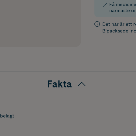
Få medicinen
närmaste o
Det här är ett 
Bipacksedel
no
Fakta
belagt