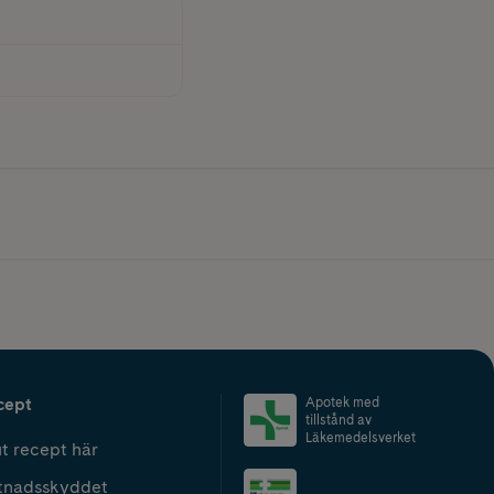
cept
Apotek med
tillstånd av
Läkemedelsverket
t recept här
tnadsskyddet