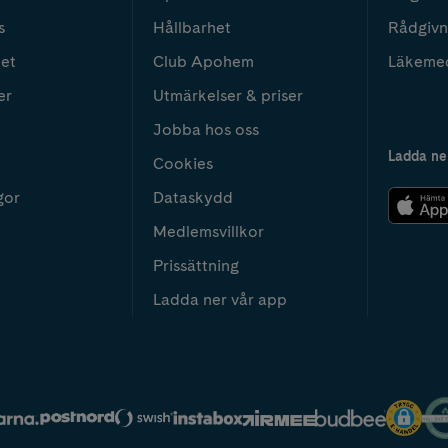
s
Hållbarhet
Rådgivn
het
Club Apohem
Läkeme
er
Utmärkelser & priser
Jobba hos oss
Ladda ne
Cookies
gor
Dataskydd
Medlemsvillkor
Prissättning
Ladda ner vår app