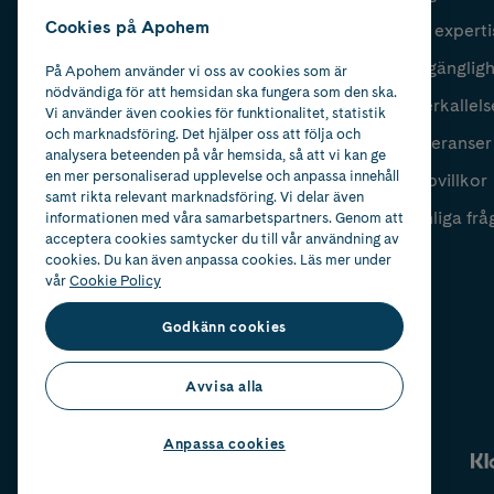
Cookies på Apohem
Vår experti
Fyll i mailadress
Skicka
Tillgänglig
På Apohem använder vi oss av cookies som är
nödvändiga för att hemsidan ska fungera som den ska.
Återkallels
Vi använder även cookies för funktionalitet, statistik
och marknadsföring. Det hjälper oss att följa och
Leveranser
analysera beteenden på vår hemsida, så att vi kan ge
en mer personaliserad upplevelse och anpassa innehåll
Köpvillkor
samt rikta relevant marknadsföring. Vi delar även
Vanliga frå
informationen med våra samarbetspartners. Genom att
acceptera cookies samtycker du till vår användning av
cookies. Du kan även anpassa cookies. Läs mer under
vår
Cookie Policy
Godkänn cookies
Avvisa alla
Anpassa cookies