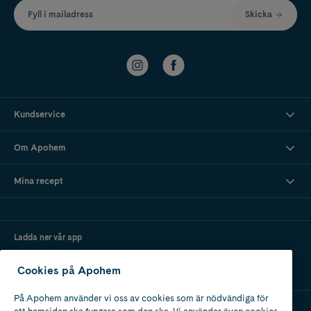
Fyll i mailadress
Skicka
Kundservice
Om Apohem
Mina recept
Ladda ner vår app
Cookies på Apohem
På Apohem använder vi oss av cookies som är nödvändiga för
att hemsidan ska fungera som den ska. Vi använder även cookies