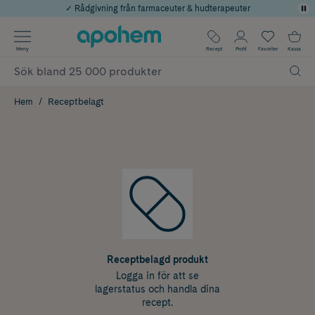
✓ Rådgivning från farmaceuter & hudterapeuter
Använd kod: SOMMAR20 för 20% över 649kr
Årets Butik 2025 inom Skönhet
✓ Fri frakt
Meny
Recept
Profil
Favoriter
Kassa
✓ Poäng på alla köp*
Hem
Receptbelagt
Receptbelagd produkt
Logga in för att se
lagerstatus och handla dina
recept.