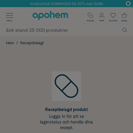
Använd kod: SOMMAR20 för 20% över 649kr
Årets Butik 2025 inom Skönhet
✓ Fri frakt
Meny
Recept
Profil
Favoriter
Kassa
✓ Rådgivning från farmaceuter & hudterapeuter
✓ Poäng på alla köp*
Hem
Receptbelagt
Receptbelagd produkt
Logga in för att se
lagerstatus och handla dina
recept.