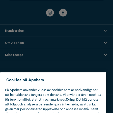
Kundservice
Om Apohem
Mina recept
Ladda ner vår app
Cookies på Apohem
På Apohem använder vi oss av cookies som är nödvändiga för
att hemsidan ska fungera som den ska. Vi använder även cookies
för funktionalitet, statistik och marknadsföring. Det hjälper oss
att följa och analysera beteenden på vår hemsida, så att vi kan
Apotek med tillstånd
ge en mer personaliserad upplevelse och anpassa innehåll samt
av Läkemedelsverket