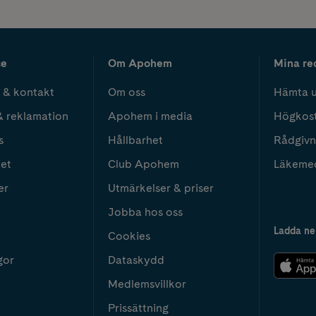
ce
Om Apohem
Mina re
 & kontakt
Om oss
Hämta u
& reklamation
Apohem i media
Högkos
s
Hållbarhet
Rådgivn
het
Club Apohem
Läkeme
er
Utmärkelser & priser
Jobba hos oss
Ladda ne
Cookies
gor
Dataskydd
Medlemsvillkor
Prissättning