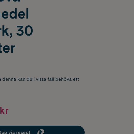
edel
k, 30
ter
 denna kan du i vissa fall behöva ett
kr
Köp via recept