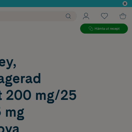
 köp*
Hämta ut recept
ey,
ragerad
tt 200 mg/25
5 mg
ova