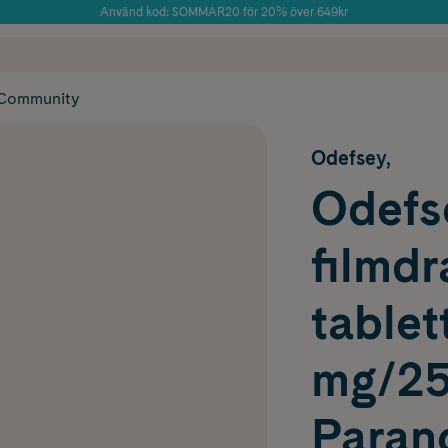
Använd kod: SOMMAR20 för 20% över 649kr
Årets Butik 2025 inom Skönhet
 frakt
✓ Rådgivning från farmaceuter & hudterapeuter
✓ Poäng på alla
Community
Odefsey,
Odefs
filmd
table
mg/2
Paran