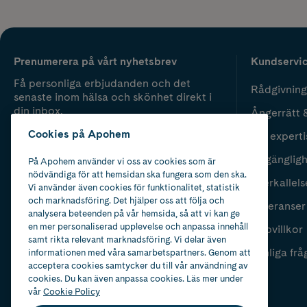
Prenumerera på vårt nyhetsbrev
Kundservi
Få personliga erbjudanden och det
Rådgivning
senaste inom hälsa och skönhet direkt i
din inbox.
Ångerrätt 
Cookies på Apohem
Vår experti
Fyll i mailadress
Skicka
Tillgänglig
På Apohem använder vi oss av cookies som är
nödvändiga för att hemsidan ska fungera som den ska.
Återkallels
Vi använder även cookies för funktionalitet, statistik
och marknadsföring. Det hjälper oss att följa och
Leveranser
analysera beteenden på vår hemsida, så att vi kan ge
en mer personaliserad upplevelse och anpassa innehåll
Köpvillkor
samt rikta relevant marknadsföring. Vi delar även
Vanliga frå
informationen med våra samarbetspartners. Genom att
acceptera cookies samtycker du till vår användning av
cookies. Du kan även anpassa cookies. Läs mer under
vår
Cookie Policy