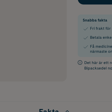
Snabba fakta
Fri frakt fö
Betala enke
Få medicinen
närmaste o
Det här är ett 
Bipacksedel
no
Fakta