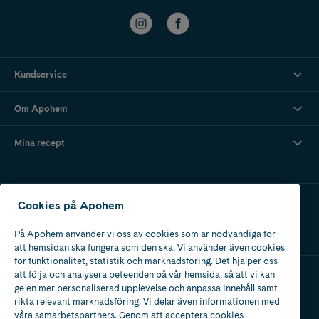
Kundservice
Om Apohem
Mina recept
Ladda ner vår app
Cookies på Apohem
På Apohem använder vi oss av cookies som är nödvändiga för
att hemsidan ska fungera som den ska. Vi använder även cookies
för funktionalitet, statistik och marknadsföring. Det hjälper oss
att följa och analysera beteenden på vår hemsida, så att vi kan
ge en mer personaliserad upplevelse och anpassa innehåll samt
Apotek med tillstånd
rikta relevant marknadsföring. Vi delar även informationen med
av Läkemedelsverket
våra samarbetspartners. Genom att acceptera cookies