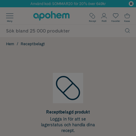
Använd kod: SOMMAR20 för 20% över 649kr
Årets Butik 2025 inom Skönhet
✓ Fri frakt
Meny
Recept
Profil
Favoriter
Kassa
✓ Rådgivning från farmaceuter & hudterapeuter
✓ Poäng på alla köp*
Hem
Receptbelagt
Receptbelagd produkt
Logga in för att se
lagerstatus och handla dina
recept.