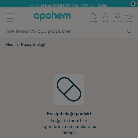
Använd kod: SOMMAR20 för 20% över 649kr
✓ Fri frakt
Meny
Recept
Profil
Favoriter
Kassa
✓ Rådgivning från farmaceuter & hudterapeuter
✓ Poäng på alla köp*
Hem
Receptbelagt
Receptbelagd produkt
Logga in för att se
lagerstatus och handla dina
recept.